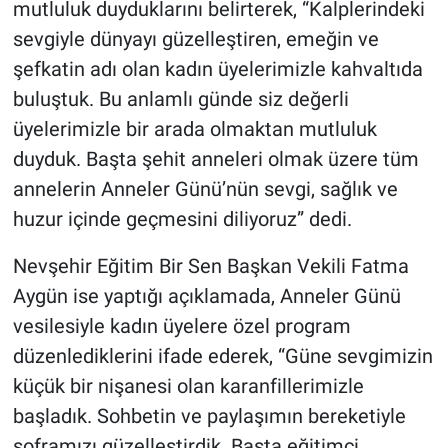
mutluluk duyduklarını belirterek, “Kalplerindeki
Genel
sevgiyle dünyayı güzelleştiren, emeğin ve
Asayiş
şefkatin adı olan kadın üyelerimizle kahvaltıda
buluştuk. Bu anlamlı günde siz değerli
Kültür - Sanat
üyelerimizle bir arada olmaktan mutluluk
duyduk. Başta şehit anneleri olmak üzere tüm
Politika
annelerin Anneler Günü’nün sevgi, sağlık ve
Magazin
huzur içinde geçmesini diliyoruz” dedi.
Çevre
Nevşehir Eğitim Bir Sen Başkan Vekili Fatma
Aygün ise yaptığı açıklamada, Anneler Günü
Haberde İnsan
vesilesiyle kadın üyelere özel program
düzenlediklerini ifade ederek, “Güne sevgimizin
küçük bir nişanesi olan karanfillerimizle
başladık. Sohbetin ve paylaşımın bereketiyle
soframızı güzelleştirdik. Başta eğitimci