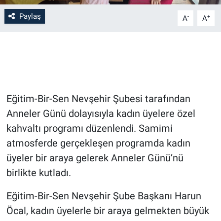
Paylaş
-
+
A
A
Bilim-Tek
Teknoloji
Röportaj
Eğitim-Bir-Sen Nevşehir Şubesi tarafından
Kayseri
Anneler Günü dolayısıyla kadın üyelere özel
Niğde
kahvaltı programı düzenlendi. Samimi
atmosferde gerçekleşen programda kadın
Aksaray
üyeler bir araya gelerek Anneler Günü’nü
birlikte kutladı.
Kırşehir
Eğitim-Bir-Sen Nevşehir Şube Başkanı Harun
Yerel
Öcal, kadın üyelerle bir araya gelmekten büyük