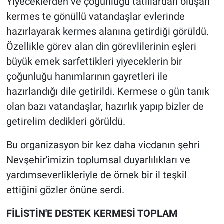
Yiyeceklerden ve çoğunluğu tatlılardan oluşan
Genel
kermes te gönüllü vatandaşlar evlerinde
Asayiş
hazırlayarak kermes alanına getirdiği görüldü.
Özellikle görev alan din görevlilerinin eşleri
Kültür - Sanat
büyük emek sarfettikleri yiyeceklerin bir
çoğunluğu hanımlarının gayretleri ile
Politika
hazırlandığı dile getirildi. Kermese o gün tanık
Magazin
olan bazı vatandaşlar, hazırlık yapıp bizler de
getirelim dedikleri görüldü.
Çevre
Bu organizasyon bir kez daha vicdanın şehri
Haberde İnsan
Nevşehir'imizin toplumsal duyarlılıkları ve
yardımseverlikleriyle de örnek bir il teşkil
ettiğini gözler önüne serdi.
FİLİSTİN'E DESTEK KERMESİ TOPLAM