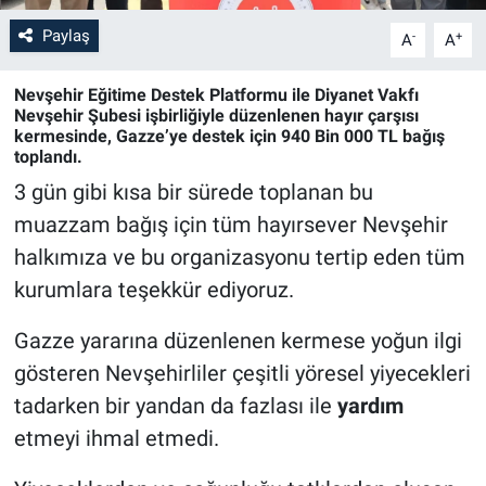
Paylaş
-
+
A
A
Bilim-Tek
Nevşehir Eğitime Destek Platformu ile Diyanet Vakfı
Teknoloji
Nevşehir Şubesi işbirliğiyle düzenlenen hayır çarşısı
kermesinde, Gazze’ye destek için 940 Bin 000 TL bağış
toplandı.
Röportaj
3 gün gibi kısa bir sürede toplanan bu
Kayseri
muazzam bağış için tüm hayırsever Nevşehir
halkımıza ve bu organizasyonu tertip eden tüm
Niğde
kurumlara teşekkür ediyoruz.
Aksaray
Gazze yararına düzenlenen kermese yoğun ilgi
gösteren Nevşehirliler çeşitli yöresel yiyecekleri
Kırşehir
tadarken bir yandan da fazlası ile
yardım
etmeyi ihmal etmedi.
Yerel