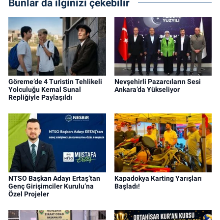
Bunlar da ilginizi çekebilir
Göreme’de 4 Turistin Tehlikeli
Nevşehirli Pazarcıların Sesi
Yolculuğu Kemal Sunal
Ankara’da Yükseliyor
Repliğiyle Paylaşıldı
NTSO Başkan Adayı Ertaş’tan
Kapadokya Karting Yarışları
Genç Girişimciler Kurulu’na
Başladı!
Özel Projeler