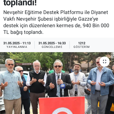
toplandı!
Sağlık
İlan - Duyuru- Mesaj
İlan - Duyuru- Mesaj
Nevşehir Eğitime Destek Platformu ile Diyanet
Vakfı Nevşehir Şubesi işbirliğiyle Gazze’ye
Yerel
Türkiye Gündemi
Türkiye Gündemi
destek için düzenlenen kermes de, 940 Bin 000
TL bağış toplandı.
Genel
Sizden Gelenler
Sizden Gelenler
31.05.2025 - 11:13
31.05.2025 - 16:33
1212
YAYINLANMA
GÜNCELLEME
GÖSTERIM
Asayiş
Yaşam
Sağlık
Eğitim
Kültür
3.Sayfa
Medya