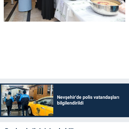
Nevşehir'de polis vatandaşları
bilgilendirildi