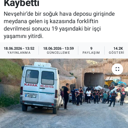
Kaybetti
Sağlık
İlan - Duyuru- Mesaj
İlan - Duyuru- Mesaj
Nevşehir’de bir soğuk hava deposu girişinde
meydana gelen iş kazasında forkliftin
Yerel
Türkiye Gündemi
Türkiye Gündemi
devrilmesi sonucu 19 yaşındaki bir işçi
yaşamını yitirdi.
Genel
Sizden Gelenler
Sizden Gelenler
18.06.2026 - 13:52
18.06.2026 - 13:59
9
14.2K
YAYINLANMA
GÜNCELLEME
PAYLAŞIM
GÖSTERIM
Asayiş
Yaşam
Sağlık
Eğitim
Kültür
3.Sayfa
Medya