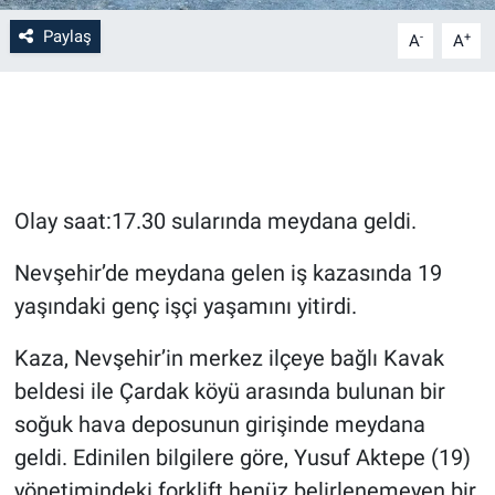
Paylaş
-
+
A
A
Bilim-Tek
Teknoloji
Röportaj
Olay saat:17.30 sularında meydana geldi.
Kayseri
Nevşehir’de meydana gelen iş kazasında 19
Niğde
yaşındaki genç işçi yaşamını yitirdi.
Aksaray
Kaza, Nevşehir’in merkez ilçeye bağlı Kavak
beldesi ile Çardak köyü arasında bulunan bir
Kırşehir
soğuk hava deposunun girişinde meydana
Yerel
geldi. Edinilen bilgilere göre, Yusuf Aktepe (19)
yönetimindeki forklift henüz belirlenemeyen bir