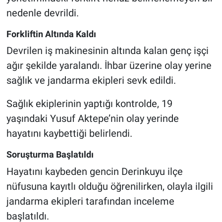
Genel
nedenle devrildi.
Asayiş
Forkliftin Altında Kaldı
Devrilen iş makinesinin altında kalan genç işçi
Kültür - Sanat
ağır şekilde yaralandı. İhbar üzerine olay yerine
Politika
sağlık ve jandarma ekipleri sevk edildi.
Sağlık ekiplerinin yaptığı kontrolde, 19
Magazin
yaşındaki Yusuf Aktepe’nin olay yerinde
Çevre
hayatını kaybettiği belirlendi.
Soruşturma Başlatıldı
Haberde İnsan
Hayatını kaybeden gencin Derinkuyu ilçe
nüfusuna kayıtlı olduğu öğrenilirken, olayla ilgili
jandarma ekipleri tarafından inceleme
başlatıldı.