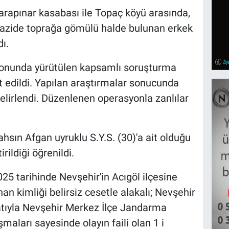
Karapınar kasabası ile Topaç köyü arasında,
arazide toprağa gömülü halde bulunan erkek
ı.
yonunda yürütülen kapsamlı soruşturma
it edildi. Yapılan araştırmalar sonucunda
belirlendi. Düzenlenen operasyonla zanlılar
sın Afgan uyruklu S.Y.S. (30)'a ait olduğu
rildiği öğrenildi.
025 tarihinde Nevşehir'in Acıgöl ilçesine
n kimliği belirsiz cesetle alakalı; Nevşehir
atıyla Nevşehir Merkez İlçe Jandarma
şmaları sayesinde olayın faili olan 1 i