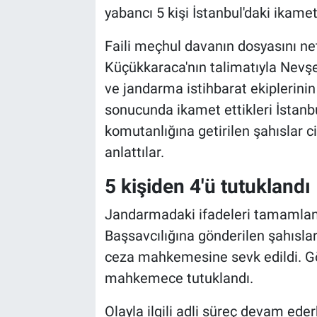
Genel
yabancı 5 kişi İstanbul'daki ikamet
Asayiş
Faili meçhul davanın dosyasını ne
Küçükkaraca'nın talimatıyla Nevşe
Kültür - Sanat
ve jandarma istihbarat ekiplerinin 
sonucunda ikamet ettikleri İstanb
Politika
komutanlığına getirilen şahıslar ci
Magazin
anlattılar.
5 kişiden 4'ü tutuklandı
Çevre
Jandarmadaki ifadeleri tamamlan
Haberde İnsan
Başsavcılığına gönderilen şahısla
ceza mahkemesine sevk edildi. Göza
mahkemece tutuklandı.
Olayla ilgili adli süreç devam ede