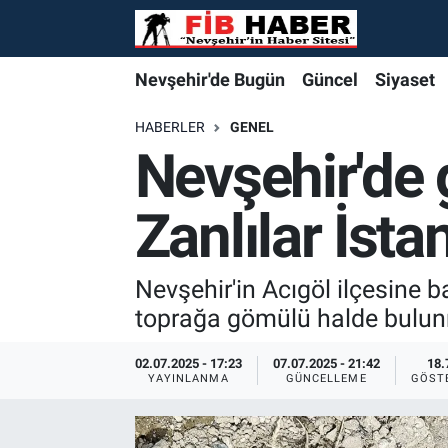
Foto Galeri
Nevşehir'de Bugün
Nevşehir'de Bugün
Nevşehir'de Bugün
Nöbetçi Eczaneler
Nevşehir'de Bugün
Güncel
Siyaset
Video
Güncel
Güncel
Güncel
Hava Durumu
HABERLER
GENEL
Nevşehir'de
Yazarlar
Siyaset
Siyaset
Siyaset
Trafik Durumu
Zanlılar İsta
Özel Haber
Özel Haber
Özel Haber
Süper Lig Puan Durumu ve Fikstür
Turizm
Turizm
Turizm
Tüm Manşetler
Nevşehir'in Acıgöl ilçesine 
toprağa gömülü halde bulunm
Ekonomi
Ekonomi
Ekonomi
Son Dakika Haberleri
02.07.2025 - 17:23
07.07.2025 - 21:42
18.
YAYINLANMA
GÜNCELLEME
GÖST
Spor
Spor
Spor
Haber Arşivi
Yaşam
Gündem
Gündem