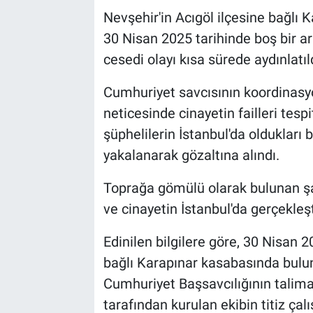
Nevşehir'in Acıgöl ilçesine bağlı 
Bilim-Tek
30 Nisan 2025 tarihinde boş bir 
cesedi olayı kısa sürede aydınlatıld
Teknoloji
Cumhuriyet savcısının koordinas
Röportaj
neticesinde cinayetin failleri tesp
şüphelilerin İstanbul'da oldukları 
Kayseri
yakalanarak gözaltına alındı.
Niğde
Toprağa gömülü olarak bulunan şah
ve cinayetin İstanbul'da gerçekleşti
Aksaray
Edinilen bilgilere göre, 30 Nisan 2
Kırşehir
bağlı Karapınar kasabasında buluna
Cumhuriyet Başsavcılığının talim
Yerel
tarafından kurulan ekibin titiz çalı