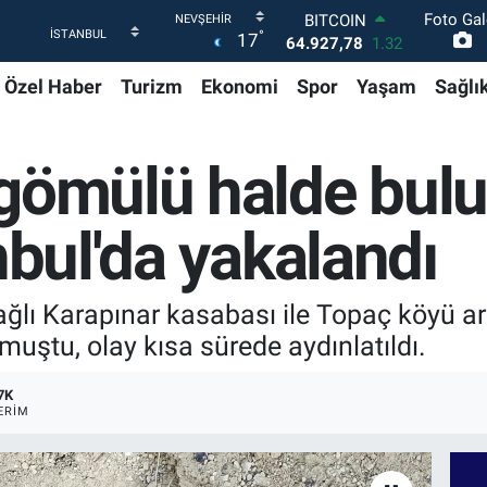
Foto Gal
DOLAR
°
17
47,5894
0.08
EURO
Özel Haber
Turizm
Ekonomi
Spor
Yaşam
Sağlı
55,0398
-0.02
STERLİN
64,1581
0.16
GRAM ALTIN
 gömülü halde bul
6527.85
0.54
BİST100
13.703
11
nbul'da yakalandı
BITCOIN
64.927,78
1.32
bağlı Karapınar kasabası ile Topaç köyü ar
uştu, olay kısa sürede aydınlatıldı.
7K
ERIM