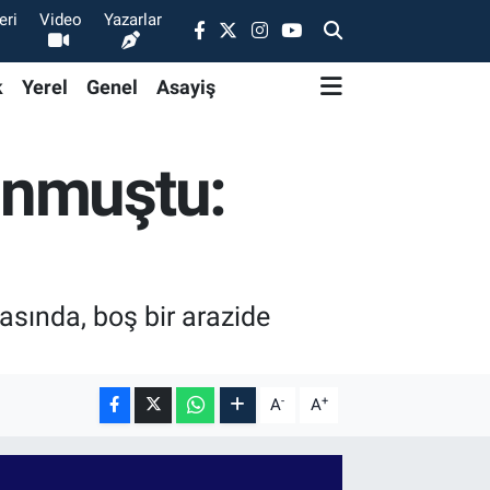
eri
Video
Yazarlar
k
Yerel
Genel
Asayiş
unmuştu:
asında, boş bir arazide
-
+
A
A