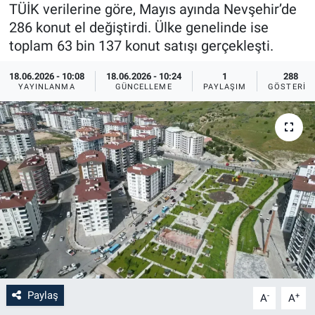
TÜİK verilerine göre, Mayıs ayında Nevşehir’de
Sağlık
İlan - Duyuru- Mesaj
İlan - Duyuru- Mesaj
286 konut el değiştirdi. Ülke genelinde ise
toplam 63 bin 137 konut satışı gerçekleşti.
Yerel
Türkiye Gündemi
Türkiye Gündemi
18.06.2026 - 10:08
18.06.2026 - 10:24
1
288
YAYINLANMA
GÜNCELLEME
PAYLAŞIM
GÖSTERIM
Genel
Sizden Gelenler
Sizden Gelenler
Asayiş
Yaşam
Sağlık
Eğitim
Kültür
3.Sayfa
Paylaş
-
+
A
A
Medya