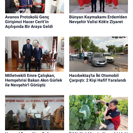
Avanos Protokolü Genç
Bünyan Kaymakamı Erdem'den
Girişimci Hacer Cerit’in
Nevşehir Valisi Kök'e Ziyaret
Açılışında Bir Araya Geldi
Milletvekili Emre Çalışkan,
Hacıbektaş'ta İki Otomobil
Hemşehrisi Bakan Akın Gürlek
Çarpıştı: 2 Kişi Hafif Yaralandı
ile Nevşehir'i Görüştü