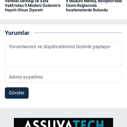
Verenel Derneği ve Safa
İl Müdürü Memiş, Nevşehir'deki
Vakfı'ndan İl Müdürü Özdemir'e
Üzüm Bağlarında
Hayırlı Olsun Ziyareti
İncelemelerde Bulundu
Yorumlar
Gönder