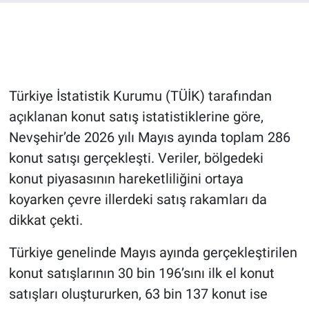
Bilim-Tek
Teknoloji
Türkiye İstatistik Kurumu (TÜİK) tarafından
Röportaj
açıklanan konut satış istatistiklerine göre,
Nevşehir’de 2026 yılı Mayıs ayında toplam 286
Kayseri
konut satışı gerçekleşti. Veriler, bölgedeki
Niğde
konut piyasasının hareketliliğini ortaya
koyarken çevre illerdeki satış rakamları da
Aksaray
dikkat çekti.
Kırşehir
Türkiye genelinde Mayıs ayında gerçekleştirilen
konut satışlarının 30 bin 196’sını ilk el konut
Yerel
satışları oluştururken, 63 bin 137 konut ise