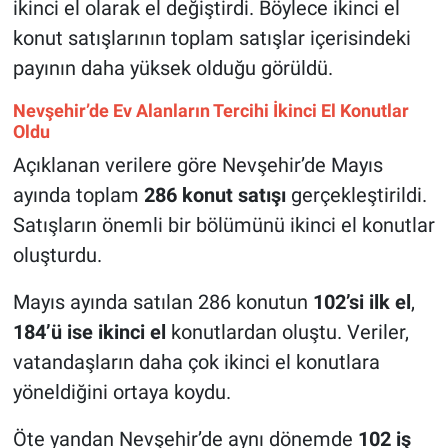
ikinci el olarak el değiştirdi. Böylece ikinci el
Genel
konut satışlarının toplam satışlar içerisindeki
Asayiş
payının daha yüksek olduğu görüldü.
Kültür - Sanat
Nevşehir’de Ev Alanların Tercihi İkinci El Konutlar
Oldu
Politika
Açıklanan verilere göre Nevşehir’de Mayıs
ayında toplam
286 konut satışı
gerçekleştirildi.
Magazin
Satışların önemli bir bölümünü ikinci el konutlar
oluşturdu.
Çevre
Mayıs ayında satılan 286 konutun
102’si ilk el
,
Haberde İnsan
184’ü ise ikinci el
konutlardan oluştu. Veriler,
vatandaşların daha çok ikinci el konutlara
yöneldiğini ortaya koydu.
Öte yandan Nevşehir’de aynı dönemde
102 iş