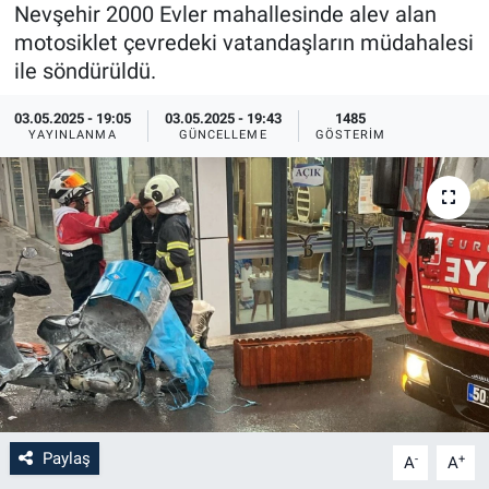
Nevşehir 2000 Evler mahallesinde alev alan
Sağlık
İlan - Duyuru- Mesaj
İlan - Duyuru- Mesaj
motosiklet çevredeki vatandaşların müdahalesi
ile söndürüldü.
Yerel
Türkiye Gündemi
Türkiye Gündemi
03.05.2025 - 19:05
03.05.2025 - 19:43
1485
YAYINLANMA
GÜNCELLEME
GÖSTERIM
Genel
Sizden Gelenler
Sizden Gelenler
Asayiş
Yaşam
Sağlık
Eğitim
Kültür
3.Sayfa
Paylaş
-
+
A
A
Medya