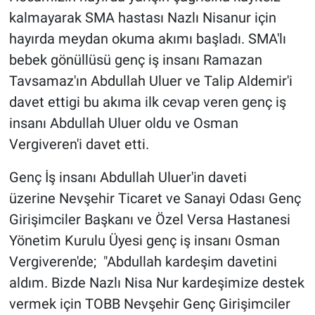
Genel
kalmayarak SMA hastası Nazlı Nisanur için
hayırda meydan okuma akımı başladı. SMA'lı
Asayiş
bebek gönüllüsü genç iş insanı Ramazan
Kültür - Sanat
Tavsamaz'ın Abdullah Uluer ve Talip Aldemir'i
davet ettigi bu akıma ilk cevap veren genç iş
Politika
insanı Abdullah Uluer oldu ve Osman
Vergiveren'i davet etti.
Magazin
Genç İş insanı Abdullah Uluer'in daveti
Çevre
üzerine Nevşehir Ticaret ve Sanayi Odası Genç
Girişimciler Başkanı ve Özel Versa Hastanesi
Haberde İnsan
Yönetim Kurulu Üyesi genç iş insanı Osman
Vergiveren'de; "Abdullah kardeşim davetini
aldım. Bizde Nazlı Nisa Nur kardeşimize destek
vermek için TOBB Nevşehir Genç Girişimciler