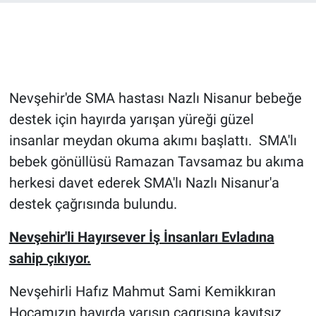
Bilim-Tek
Teknoloji
Nevşehir'de SMA hastası Nazlı Nisanur bebeğe
Röportaj
destek için hayırda yarışan yüreği güzel
insanlar meydan okuma akımı başlattı. SMA'lı
Kayseri
bebek gönüllüsü Ramazan Tavsamaz bu akıma
Niğde
herkesi davet ederek SMA'lı Nazlı Nisanur'a
destek çağrısında bulundu.
Aksaray
Nevşehir'li Hayırsever İş İnsanları Evladına
Kırşehir
sahip çıkıyor.
Yerel
Nevşehirli Hafız Mahmut Sami Kemikkıran
Hocamızın hayırda yarışın çagrısına kayıtsız