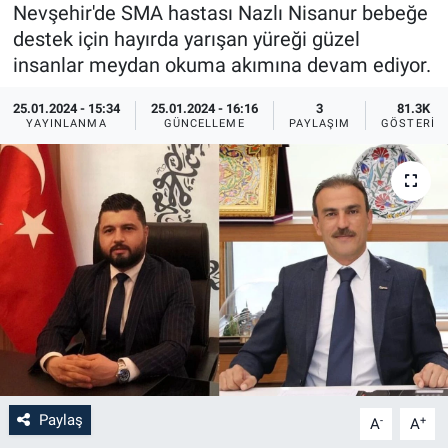
Nevşehir'de SMA hastası Nazlı Nisanur bebeğe
Sağlık
İlan - Duyuru- Mesaj
İlan - Duyuru- Mesaj
destek için hayırda yarışan yüreği güzel
insanlar meydan okuma akımına devam ediyor.
Yerel
Türkiye Gündemi
Türkiye Gündemi
25.01.2024 - 15:34
25.01.2024 - 16:16
3
81.3K
YAYINLANMA
GÜNCELLEME
PAYLAŞIM
GÖSTERIM
Genel
Sizden Gelenler
Sizden Gelenler
Asayiş
Yaşam
Sağlık
Eğitim
Kültür
3.Sayfa
Paylaş
-
+
A
A
Medya