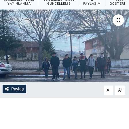
YAYINLANMA
GÜNCELLEME
PAYLAŞIM
GÖSTERIM
Bilim-Tek
Teknoloji
Röportaj
Kayseri
Niğde
Aksaray
Paylaş
-
+
A
A
Kırşehir
Yerel