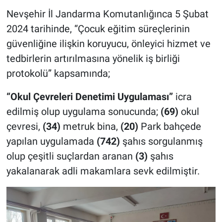
Genel
Nevşehir İl Jandarma Komutanlığınca 5 Şubat
2024 tarihinde, “Çocuk eğitim süreçlerinin
Asayiş
güvenliğine ilişkin koruyucu, önleyici hizmet ve
Kültür - Sanat
tedbirlerin artırılmasına yönelik iş birliği
protokolü” kapsamında;
Politika
“Okul Çevreleri Denetimi Uygulaması”
icra
Magazin
edilmiş olup uygulama sonucunda;
(69)
okul
çevresi,
(34)
metruk bina,
(20)
Park bahçede
Çevre
yapılan uygulamada
(742)
şahıs sorgulanmış
olup çeşitli suçlardan aranan
(3)
şahıs
Haberde İnsan
yakalanarak adli makamlara sevk edilmiştir.