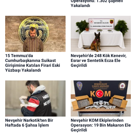
Operasyonu: 1.302 Şüpheli
Yakalandı
15 Temmuz'da
Nevşehir'de 248 Kök Kenevir,
Cumhurbaşkanına Suikast
Esrar ve Sentetik Ecza Ele
Girişimine Katılan Firari Eski
Geçirildi
Yüzbaşı Yakalandı
Nevşehir Narkotik'ten Bir
Nevşehir KOM Ekiplerinden
Haftada 6 Şahsa İşlem
Operasyon: 19 Bin Makaron Ele
Geçirildi