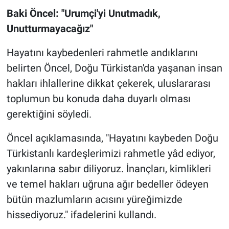
Genel
Baki Öncel: "Urumçi'yi Unutmadık,
Unutturmayacağız"
Asayiş
Hayatını kaybedenleri rahmetle andıklarını
Kültür - Sanat
belirten Öncel, Doğu Türkistan'da yaşanan insan
Politika
hakları ihlallerine dikkat çekerek, uluslararası
toplumun bu konuda daha duyarlı olması
Magazin
gerektiğini söyledi.
Çevre
Öncel açıklamasında, "Hayatını kaybeden Doğu
Türkistanlı kardeşlerimizi rahmetle yâd ediyor,
Haberde İnsan
yakınlarına sabır diliyoruz. İnançları, kimlikleri
ve temel hakları uğruna ağır bedeller ödeyen
bütün mazlumların acısını yüreğimizde
hissediyoruz." ifadelerini kullandı.