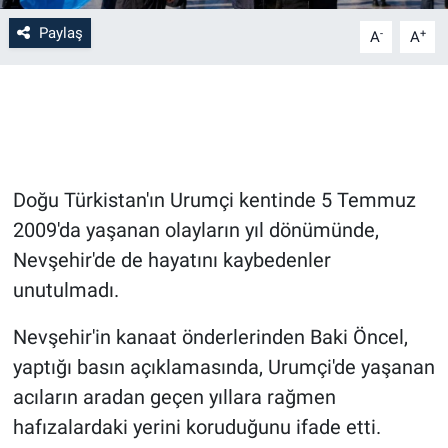
Paylaş
-
+
A
A
Bilim-Tek
Teknoloji
Röportaj
Doğu Türkistan'ın Urumçi kentinde 5 Temmuz
Kayseri
2009'da yaşanan olayların yıl dönümünde,
Niğde
Nevşehir'de de hayatını kaybedenler
unutulmadı.
Aksaray
Nevşehir'in kanaat önderlerinden Baki Öncel,
Kırşehir
yaptığı basın açıklamasında, Urumçi'de yaşanan
acıların aradan geçen yıllara rağmen
Yerel
hafızalardaki yerini koruduğunu ifade etti.