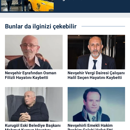
Bunlar da ilginizi çekebilir
Nevşehir Eşrafından Osman
Nevşehir Vergi Dairesi Çalışanı
Filizli Hayatını Kaybetti
Halil Seçen Hayatını Kaybetti
Kurugöl Eski Belediye Başkanı
Nevşehirli Emekli Hakim
Mahmut Kurşun Hayatını
İbrahim Çelebi Vefat Etti