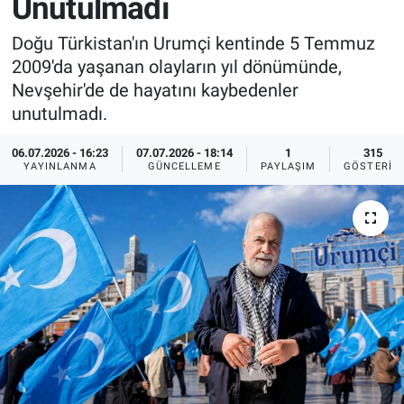
Unutulmadı
Sağlık
İlan - Duyuru- Mesaj
İlan - Duyuru- Mesaj
Doğu Türkistan'ın Urumçi kentinde 5 Temmuz
2009'da yaşanan olayların yıl dönümünde,
Yerel
Türkiye Gündemi
Türkiye Gündemi
Nevşehir'de de hayatını kaybedenler
unutulmadı.
Genel
Sizden Gelenler
Sizden Gelenler
06.07.2026 - 16:23
07.07.2026 - 18:14
1
315
YAYINLANMA
GÜNCELLEME
PAYLAŞIM
GÖSTERIM
Asayiş
Yaşam
Sağlık
Eğitim
Kültür
3.Sayfa
Medya