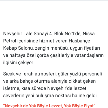
Bilim-Tek
Teknoloji
Nevşehir Lale Sanayi 4. Blok No:1’de, Nissa
Röportaj
Petrol içerisinde hizmet veren Hasbahçe
Kebap Salonu, zengin menüsü, uygun fiyatları
Kayseri
ve haftaya özel çorba çeşitleriyle vatandaşların
Niğde
ilgisini çekiyor.
Aksaray
Sıcak ve ferah atmosferi, güler yüzlü personeli
ve arka bahçe oturma alanıyla dikkat çeken
Kırşehir
işletme, kısa sürede Nevşehir’de lezzet
severlerin yeni buluşma noktası haline geldi.
Yerel
“Nevşehir’de Yok Böyle Lezzet, Yok Böyle Fiyat”