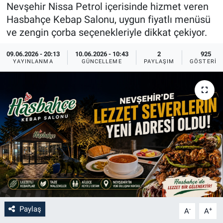
Nevşehir Nissa Petrol içerisinde hizmet veren
Sağlık
İlan - Duyuru- Mesaj
İlan - Duyuru- Mesaj
Hasbahçe Kebap Salonu, uygun fiyatlı menüsü
ve zengin çorba seçenekleriyle dikkat çekiyor.
Yerel
Türkiye Gündemi
Türkiye Gündemi
09.06.2026 - 20:13
10.06.2026 - 10:43
2
925
YAYINLANMA
GÜNCELLEME
PAYLAŞIM
GÖSTERIM
Genel
Sizden Gelenler
Sizden Gelenler
Asayiş
Yaşam
Sağlık
Eğitim
Kültür
3.Sayfa
Paylaş
-
+
A
A
Medya