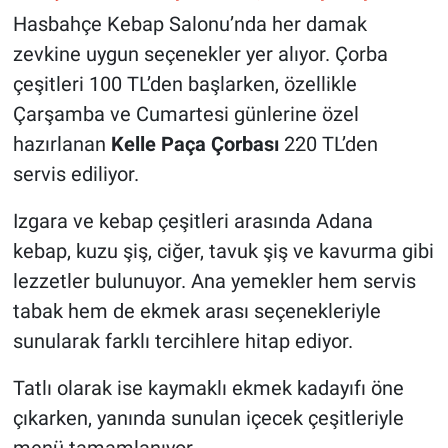
Genel
Hasbahçe Kebap Salonu’nda her damak
zevkine uygun seçenekler yer alıyor. Çorba
Asayiş
çeşitleri 100 TL’den başlarken, özellikle
Kültür - Sanat
Çarşamba ve Cumartesi günlerine özel
hazırlanan
Kelle Paça Çorbası
220 TL’den
Politika
servis ediliyor.
Magazin
Izgara ve kebap çeşitleri arasında Adana
kebap, kuzu şiş, ciğer, tavuk şiş ve kavurma gibi
Çevre
lezzetler bulunuyor. Ana yemekler hem servis
tabak hem de ekmek arası seçenekleriyle
Haberde İnsan
sunularak farklı tercihlere hitap ediyor.
Tatlı olarak ise kaymaklı ekmek kadayıfı öne
çıkarken, yanında sunulan içecek çeşitleriyle