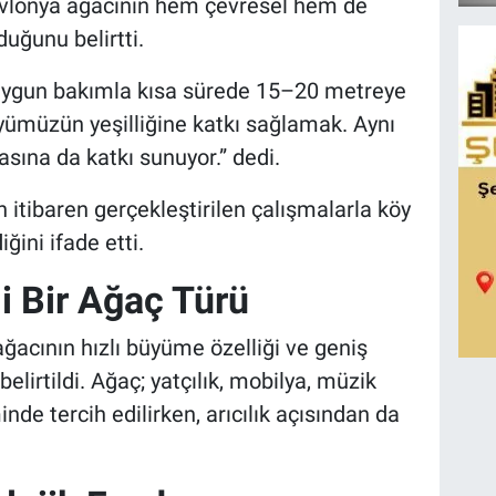
Pavlonya ağacının hem çevresel hem de
uğunu belirtti.
 uygun bakımla kısa sürede 15–20 metreye
yümüzün yeşilliğine katkı sağlamak. Aynı
asına da katkı sunuyor.” dedi.
an itibaren gerçekleştirilen çalışmalarla köy
ğini ifade etti.
i Bir Ağaç Türü
acının hızlı büyüme özelliği ve geniş
belirtildi. Ağaç; yatçılık, mobilya, müzik
inde tercih edilirken, arıcılık açısından da