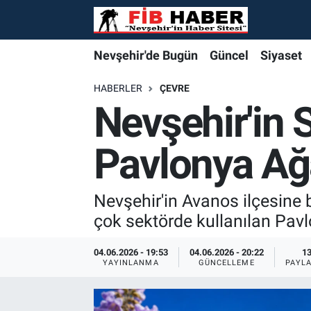
Foto Galeri
Nevşehir'de Bugün
Nevşehir'de Bugün
Nevşehir'de Bugün
Nöbetçi Eczaneler
Nevşehir'de Bugün
Güncel
Siyaset
Video
Güncel
Güncel
Güncel
Hava Durumu
HABERLER
ÇEVRE
Nevşehir'in S
Yazarlar
Siyaset
Siyaset
Siyaset
Trafik Durumu
Pavlonya Ağa
Özel Haber
Özel Haber
Özel Haber
Süper Lig Puan Durumu ve Fikstür
Turizm
Turizm
Turizm
Tüm Manşetler
Nevşehir'in Avanos ilçesine 
çok sektörde kullanılan Pavlo
Ekonomi
Ekonomi
Ekonomi
Son Dakika Haberleri
04.06.2026 - 19:53
04.06.2026 - 20:22
1
YAYINLANMA
GÜNCELLEME
PAYL
Spor
Spor
Spor
Haber Arşivi
Yaşam
Gündem
Gündem