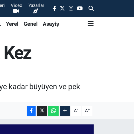
eri
Video
Yazarlar
k
Yerel
Genel
Asayiş
k Kez
eye kadar büyüyen ve pek
-
+
A
A