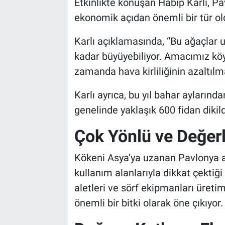
Etkinlikte konuşan Habip Karlı, 
Genel
ekonomik açıdan önemli bir tür old
Asayiş
Karlı açıklamasında, “Bu ağaçlar
Kültür - Sanat
kadar büyüyebiliyor. Amacımız kö
zamanda hava kirliliğinin azaltılm
Politika
Karlı ayrıca, bu yıl bahar aylarınd
Magazin
genelinde yaklaşık 600 fidan dikildi
Çok Yönlü ve Değerl
Çevre
Kökeni Asya’ya uzanan Pavlonya ağ
Haberde İnsan
kullanım alanlarıyla dikkat çektiği 
aletleri ve sörf ekipmanları üretim
önemli bir bitki olarak öne çıkıyor.