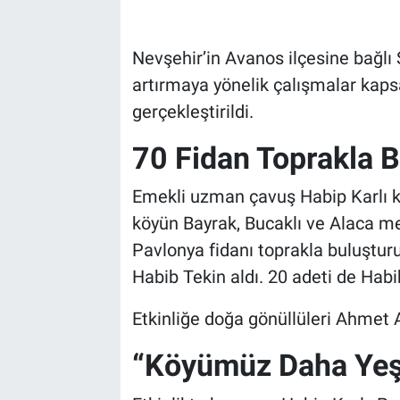
Bilim-Tek
Nevşehir’in Avanos ilçesine bağlı 
artırmaya yönelik çalışmalar kaps
Teknoloji
gerçekleştirildi.
Röportaj
70 Fidan Toprakla B
Kayseri
Emekli uzman çavuş Habip Karlı k
köyün Bayrak, Bucaklı ve Alaca me
Niğde
Pavlonya fidanı toprakla buluştur
Aksaray
Habib Tekin aldı. 20 adeti de Habib
Kırşehir
Etkinliğe doğa gönüllüleri Ahmet A
“Köyümüz Daha Yeşi
Yerel