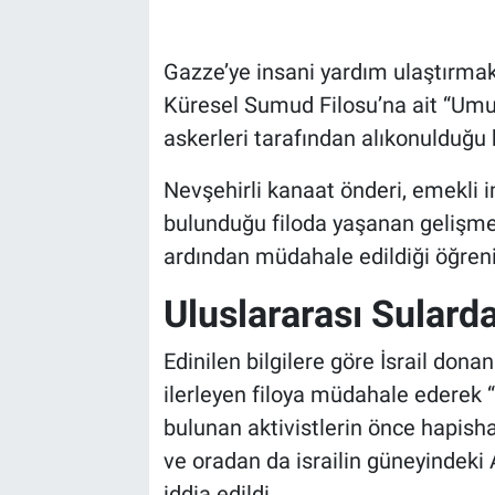
Bilim-Tek
Gazze’ye insani yardım ulaştırmak
Küresel Sumud Filosu’na ait “Umut”
Teknoloji
askerleri tarafından alıkonulduğu bi
Röportaj
Nevşehirli kanaat önderi, emekli i
bulunduğu filoda yaşanan gelişmede
Kayseri
ardından müdahale edildiği öğreni
Niğde
Uluslararası Sulard
Aksaray
Edinilen bilgilere göre İsrail don
Kırşehir
ilerleyen filoya müdahale ederek
bulunan aktivistlerin önce hapish
Yerel
ve oradan da israilin güneyindeki
iddia edildi.