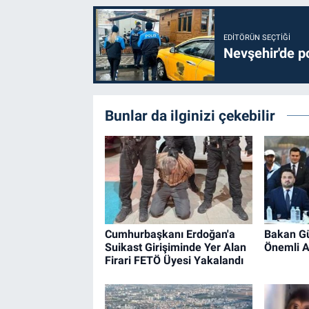
EDITÖRÜN SEÇTIĞI
Nevşehir'de po
Bunlar da ilginizi çekebilir
Cumhurbaşkanı Erdoğan'a
Bakan Gü
Suikast Girişiminde Yer Alan
Önemli A
Firari FETÖ Üyesi Yakalandı