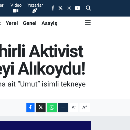
eri
Video
Yazarlar
k
Yerel
Genel
Asayiş
irli Aktivist
yi Alıkoydu!
a ait “Umut” isimli tekneye
-
+
A
A