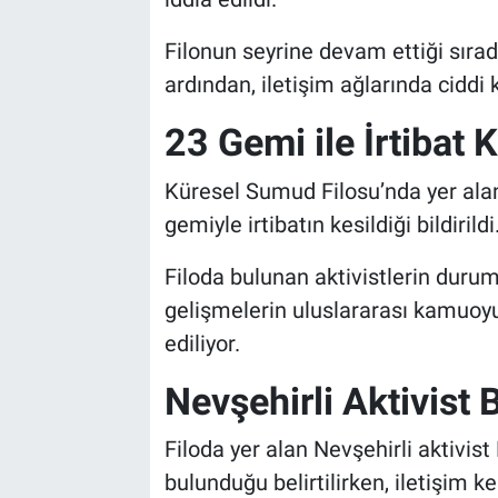
Genel
Filonun seyrine devam ettiği sırad
Asayiş
ardından, iletişim ağlarında ciddi k
Kültür - Sanat
23 Gemi ile İrtibat 
Politika
Küresel Sumud Filosu’nda yer alan
gemiyle irtibatın kesildiği bildirildi
Magazin
Filoda bulunan aktivistlerin duru
Çevre
gelişmelerin uluslararası kamuoyu 
ediliyor.
Haberde İnsan
Nevşehirli Aktivist 
Filoda yer alan Nevşehirli aktivis
bulunduğu belirtilirken, iletişim k