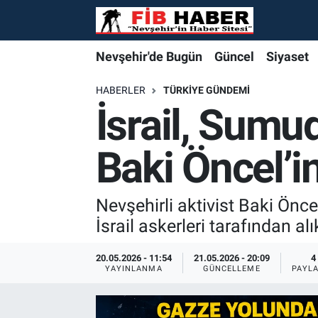
Foto Galeri
Nevşehir'de Bugün
Nevşehir'de Bugün
Nevşehir'de Bugün
Nöbetçi Eczaneler
Nevşehir'de Bugün
Güncel
Siyaset
Video
Güncel
Güncel
Güncel
Hava Durumu
HABERLER
TÜRKIYE GÜNDEMI
İsrail, Sumud
Yazarlar
Siyaset
Siyaset
Siyaset
Trafik Durumu
Baki Öncel’i
Özel Haber
Özel Haber
Özel Haber
Süper Lig Puan Durumu ve Fikstür
Turizm
Turizm
Turizm
Tüm Manşetler
Nevşehirli aktivist Baki Önc
İsrail askerleri tarafından alı
Ekonomi
Ekonomi
Ekonomi
Son Dakika Haberleri
20.05.2026 - 11:54
21.05.2026 - 20:09
4
YAYINLANMA
GÜNCELLEME
PAYL
Spor
Spor
Spor
Haber Arşivi
Yaşam
Gündem
Gündem