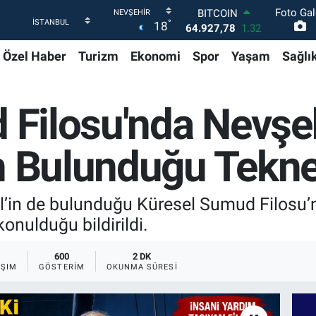
Foto Gal
DOLAR
°
18
47,5894
0.08
EURO
Özel Haber
Turizm
Ekonomi
Spor
Yaşam
Sağlı
55,0398
-0.02
STERLİN
64,1581
0.16
GRAM ALTIN
 Filosu'nda Nevşeh
6527.85
0.54
BİST100
13.703
11
n Bulunduğu Tekne
BITCOIN
64.927,78
1.32
el’in de bulunduğu Küresel Sumud Filosu’n
konulduğu bildirildi.
600
2 DK
AŞIM
GÖSTERIM
OKUNMA SÜRESI