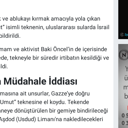
 ve ablukayı kırmak amacıyla yola çıkan
 isimli teknenin, uluslararası sularda İsrail
ldirildi.
mam ve aktivist Baki Öncel’in de içerisinde
, tekneyle bir süredir irtibatın kesildiği ve
ldi.
a Müdahale İddiası
anmasına ait unsurlar, Gazze’ye doğru
 “Umut” teknesine el koydu. Tekende
aneye dönüştürülen bir gemiye bindirileceği
 Aşdod (Usdud) Limanı'na nakledilecekleri