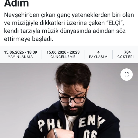
Adım
Sağlık
İlan - Duyuru- Mesaj
İlan - Duyuru- Mesaj
Nevşehir’den çıkan genç yeteneklerden biri olan
ve müziğiyle dikkatleri üzerine çeken “ELÇİ”,
Yerel
Türkiye Gündemi
Türkiye Gündemi
kendi tarzıyla müzik dünyasında adından söz
ettirmeye başladı.
Genel
Sizden Gelenler
Sizden Gelenler
15.06.2026 - 18:39
15.06.2026 - 20:23
4
784
YAYINLANMA
GÜNCELLEME
PAYLAŞIM
GÖSTERIM
Asayiş
Yaşam
Sağlık
Eğitim
Kültür
3.Sayfa
Medya