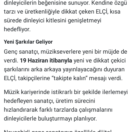
dinleyicilerin beğenisine sunuyor. Kendine özgü
Genel
tarzı ve üretkenliğiyle dikkat çeken ELÇİ, kısa
Asayiş
sürede dinleyici kitlesini genişletmeyi
hedefliyor.
Kültür - Sanat
Yeni Şarkılar Geliyor
Politika
Genç sanatçı, müzikseverlere yeni bir müjde de
verdi.
19 Haziran itibarıyla
yeni ve dikkat çekici
Magazin
şarkılarını arka arkaya yayınlayacağını duyuran
Çevre
ELÇİ, takipçilerine “takipte kalın” mesajı verdi.
Müzik kariyerinde istikrarlı bir şekilde ilerlemeyi
Haberde İnsan
hedefleyen sanatçı, üretim sürecini
hızlandırarak farklı tarzlarda çalışmalarını
dinleyicilerle buluşturmayı planlıyor.