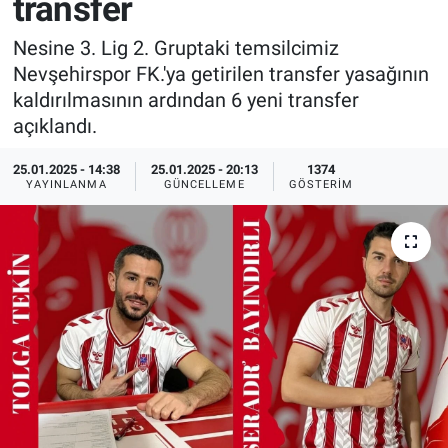
transfer
Sağlık
İlan - Duyuru- Mesaj
İlan - Duyuru- Mesaj
Nesine 3. Lig 2. Gruptaki temsilcimiz
Nevşehirspor FK.'ya getirilen transfer yasağının
Yerel
Türkiye Gündemi
Türkiye Gündemi
kaldırılmasının ardından 6 yeni transfer
açıklandı.
Genel
Sizden Gelenler
Sizden Gelenler
25.01.2025 - 14:38
25.01.2025 - 20:13
1374
YAYINLANMA
GÜNCELLEME
GÖSTERIM
Asayiş
Yaşam
Sağlık
Eğitim
Kültür
3.Sayfa
Medya