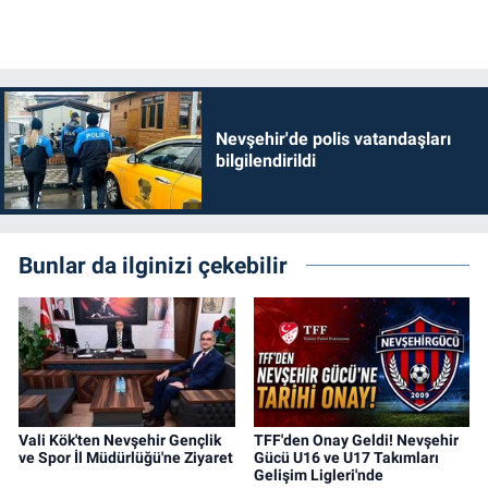
Nevşehir'de polis vatandaşları
bilgilendirildi
Bunlar da ilginizi çekebilir
Vali Kök'ten Nevşehir Gençlik
TFF'den Onay Geldi! Nevşehir
ve Spor İl Müdürlüğü'ne Ziyaret
Gücü U16 ve U17 Takımları
Gelişim Ligleri'nde