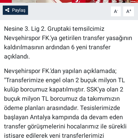
Paylaş
-
+
A
A
Bilim-Tek
Nesine 3. Lig 2. Gruptaki temsilcimiz
Teknoloji
Nevşehirspor FK.'ya getirilen transfer yasağının
Röportaj
kaldırılmasının ardından 6 yeni transfer
açıklandı.
Kayseri
Nevşehirspor FK.'dan yapılan açıklamada;
Niğde
"Transferimize engel olan 2 buçuk milyon TL
kulüp borcumuz kapatılmıştır. SSK'ya olan 2
Aksaray
buçuk milyon TL borcumuz da takımımızın
ödeme planları arasındadır. Tesislerimizde
Kırşehir
başlayan Antalya kampında da devam eden
Yerel
transfer görüşmelerini hocalarımız ile sürekli
istişare edilerek yeni transferlerimizi