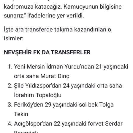
Genel
kadromuza katacağız. Kamuoyunun bilgisine
sunarız." ifadelerine yer verildi.
Asayiş
İşte ara transferde takıma kazandırılan o
Kültür - Sanat
isimler:
Politika
NEVŞEHİR FK DA TRANSFERLER
Magazin
Yeni Mersin İdman Yurdu’ndan 21 yaşındaki
orta saha Murat Dinç
Çevre
Şile Yıldızspor'dan 24 yaşındaki orta saha
Haberde İnsan
İbrahim Topaloğlu
Feriköy'den 29 yaşındaki sol bek Tolga
Tekin
Acıgölspor'dan 22 yaşındaki forvet Serdar
Bayındırlı