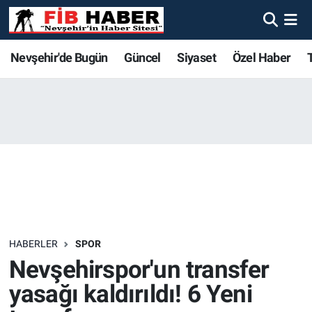
Foto Galeri
Nevşehir'de Bugün
Nevşehir'de Bugün
Nevşehir'de Bugün
Nöbetçi Eczaneler
Nevşehir'de Bugün
Güncel
Siyaset
Özel Haber
Video
Güncel
Güncel
Güncel
Hava Durumu
Yazarlar
Siyaset
Siyaset
Siyaset
Trafik Durumu
Özel Haber
Özel Haber
Özel Haber
Süper Lig Puan Durumu ve Fikstür
Turizm
Turizm
Turizm
Tüm Manşetler
Ekonomi
Ekonomi
Ekonomi
Son Dakika Haberleri
HABERLER
SPOR
Nevşehirspor'un transfer
Spor
Spor
Spor
Haber Arşivi
yasağı kaldırıldı! 6 Yeni
Yaşam
Gündem
Gündem