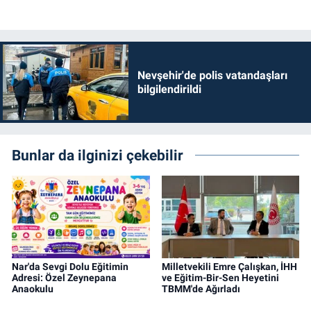
Nevşehir'de polis vatandaşları
bilgilendirildi
Bunlar da ilginizi çekebilir
Nar'da Sevgi Dolu Eğitimin
Milletvekili Emre Çalışkan, İHH
Adresi: Özel Zeynepana
ve Eğitim-Bir-Sen Heyetini
Anaokulu
TBMM'de Ağırladı