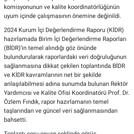
Genel
komisyonunun ve kalite koordinatörlüğünün
uyum içinde çalışmasının önemine değinildi.
Asayiş
2024 Kurum İçi Değerlendirme Raporu (KİDR)
Kültür - Sanat
hazırlamada Birim İçi Değerlendirme Raporları
(BİDR)’in temel alındığı göz önünde
Politika
bulundurularak raporlardaki veri doğruluğunun
Magazin
sağlanmasına dikkat çekilen toplantında BİDR
ve KİDR kavramlarının net bir şekilde
Çevre
anlaşılabilmesi adına sunumda bulunan Rektör
Yardımcısı ve Kalite Ofisi Koordinatörü Prof. Dr.
Haberde İnsan
Özlem Fındık, rapor hazırlamanın temel
taşlarından ve güncel veri sağlanmasından
bahsetti.
Toplantı soru-cevap şeklinde görüş