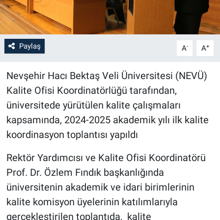
Bilim-Tek
Paylaş
-
+
Teknoloji
A
A
Röportaj
Nevşehir Hacı Bektaş Veli Üniversitesi (NEVÜ)
Kalite Ofisi Koordinatörlüğü tarafından,
Kayseri
üniversitede yürütülen kalite çalışmaları
kapsamında, 2024-2025 akademik yılı ilk kalite
Niğde
koordinasyon toplantısı yapıldı
Aksaray
Rektör Yardımcısı ve Kalite Ofisi Koordinatörü
Prof. Dr. Özlem Fındık başkanlığında
Kırşehir
üniversitenin akademik ve idari birimlerinin
Yerel
kalite komisyon üyelerinin katılımlarıyla
gerçekleştirilen toplantıda, kalite