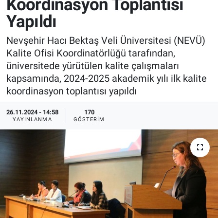
Koordinasyon Toplantısı
Yapıldı
Sağlık
İlan - Duyuru- Mesaj
İlan - Duyuru- Mesaj
Nevşehir Hacı Bektaş Veli Üniversitesi (NEVÜ)
Yerel
Türkiye Gündemi
Türkiye Gündemi
Kalite Ofisi Koordinatörlüğü tarafından,
üniversitede yürütülen kalite çalışmaları
Genel
Sizden Gelenler
Sizden Gelenler
kapsamında, 2024-2025 akademik yılı ilk kalite
koordinasyon toplantısı yapıldı
Asayiş
Yaşam
26.11.2024 - 14:58
170
Sağlık
YAYINLANMA
GÖSTERIM
Eğitim
Kültür
3.Sayfa
Medya