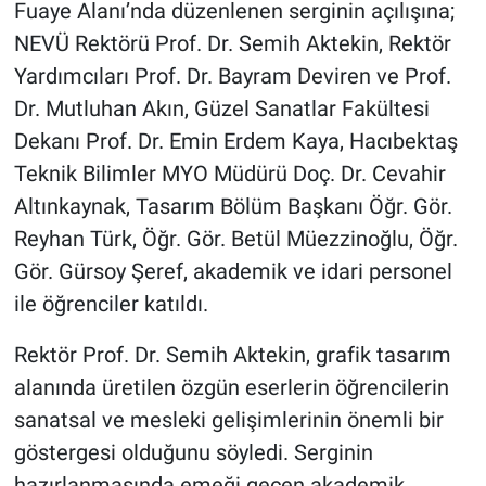
Genel
Fuaye Alanı’nda düzenlenen serginin açılışına;
NEVÜ Rektörü Prof. Dr. Semih Aktekin, Rektör
Asayiş
Yardımcıları Prof. Dr. Bayram Deviren ve Prof.
Dr. Mutluhan Akın, Güzel Sanatlar Fakültesi
Kültür - Sanat
Dekanı Prof. Dr. Emin Erdem Kaya, Hacıbektaş
Teknik Bilimler MYO Müdürü Doç. Dr. Cevahir
Politika
Altınkaynak, Tasarım Bölüm Başkanı Öğr. Gör.
Magazin
Reyhan Türk, Öğr. Gör. Betül Müezzinoğlu, Öğr.
Gör. Gürsoy Şeref, akademik ve idari personel
Çevre
ile öğrenciler katıldı.
Haberde İnsan
Rektör Prof. Dr. Semih Aktekin, grafik tasarım
alanında üretilen özgün eserlerin öğrencilerin
sanatsal ve mesleki gelişimlerinin önemli bir
göstergesi olduğunu söyledi. Serginin
hazırlanmasında emeği geçen akademik