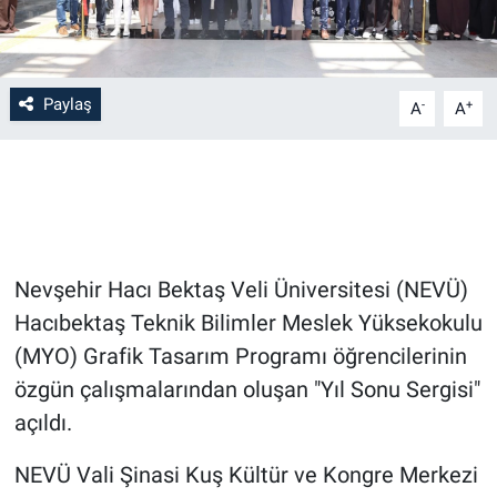
Bilim-Tek
Paylaş
-
+
Teknoloji
A
A
Röportaj
Kayseri
Niğde
Nevşehir Hacı Bektaş Veli Üniversitesi (NEVÜ)
Hacıbektaş Teknik Bilimler Meslek Yüksekokulu
Aksaray
(MYO) Grafik Tasarım Programı öğrencilerinin
özgün çalışmalarından oluşan "Yıl Sonu Sergisi"
Kırşehir
açıldı.
Yerel
NEVÜ Vali Şinasi Kuş Kültür ve Kongre Merkezi