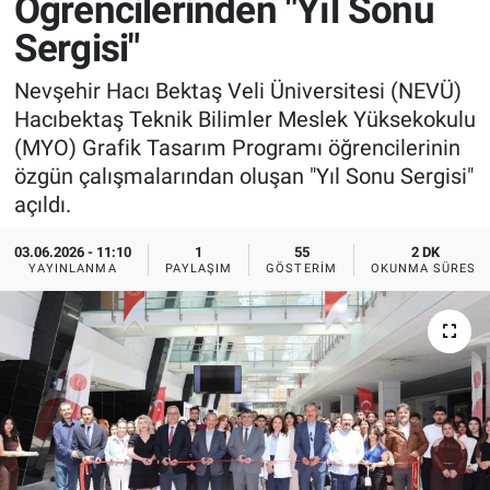
Öğrencilerinden "Yıl Sonu
Sergisi"
Sağlık
İlan - Duyuru- Mesaj
İlan - Duyuru- Mesaj
Nevşehir Hacı Bektaş Veli Üniversitesi (NEVÜ)
Yerel
Türkiye Gündemi
Türkiye Gündemi
Hacıbektaş Teknik Bilimler Meslek Yüksekokulu
(MYO) Grafik Tasarım Programı öğrencilerinin
Genel
Sizden Gelenler
Sizden Gelenler
özgün çalışmalarından oluşan "Yıl Sonu Sergisi"
açıldı.
Asayiş
Yaşam
03.06.2026 - 11:10
1
55
2 DK
Sağlık
YAYINLANMA
PAYLAŞIM
GÖSTERIM
OKUNMA SÜRESI
Eğitim
Kültür
3.Sayfa
Medya