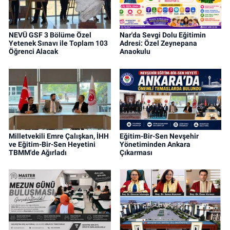
NEVÜ GSF 3 Bölüme Özel
Nar'da Sevgi Dolu Eğitimin
Yetenek Sınavı ile Toplam 103
Adresi: Özel Zeynepana
Öğrenci Alacak
Anaokulu
Milletvekili Emre Çalışkan, İHH
Eğitim-Bir-Sen Nevşehir
ve Eğitim-Bir-Sen Heyetini
Yönetiminden Ankara
TBMM'de Ağırladı
Çıkarması