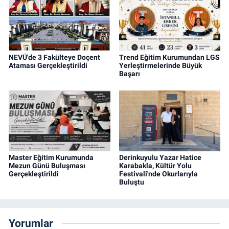
NEVÜ'de 3 Fakülteye Doçent
Trend Eğitim Kurumundan LGS
Ataması Gerçekleştirildi
Yerleştirmelerinde Büyük
Başarı
Master Eğitim Kurumunda
Derinkuyulu Yazar Hatice
Mezun Günü Buluşması
Karabakla, Kültür Yolu
Gerçekleştirildi
Festivali'nde Okurlarıyla
Buluştu
Yorumlar