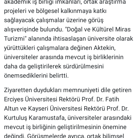
akademik iş birliği imkânları, ortak araştırma
Genel
projeleri ve bölgesel kalkınmaya katkı
Asayiş
sağlayacak çalışmalar üzerine görüş
alışverişinde bulundu. "Doğal ve Kültürel Miras
Kültür - Sanat
Turizmi" alanında ihtisaslaşan üniversite olarak
yürüttükleri çalışmalara değinen Aktekin,
Politika
üniversiteler arasında mevcut iş birliklerinin
Magazin
daha da geliştirilerek sürdürülmesini
önemsediklerini belirtti.
Çevre
Ziyaretten duydukları memnuniyeti dile getiren
Haberde İnsan
Erciyes Üniversitesi Rektörü Prof. Dr. Fatih
Altun ve Kayseri Üniversitesi Rektörü Prof. Dr.
Kurtuluş Karamustafa, üniversiteler arasındaki
mevcut iş birliğinin geliştirilmesinin önemine
değindi. Görüşmelerde ayrıca, ortak bilimsel