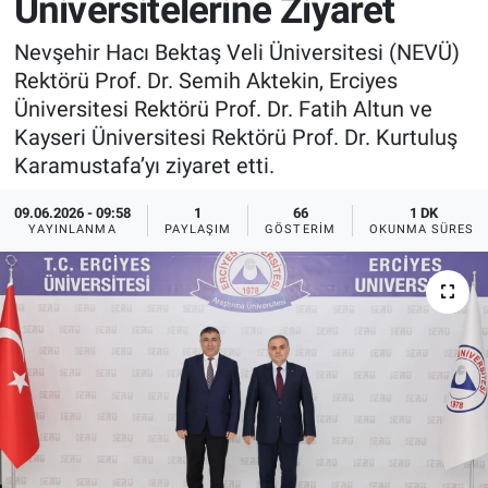
Üniversitelerine Ziyaret
Sağlık
İlan - Duyuru- Mesaj
İlan - Duyuru- Mesaj
Nevşehir Hacı Bektaş Veli Üniversitesi (NEVÜ)
Rektörü Prof. Dr. Semih Aktekin, Erciyes
Yerel
Türkiye Gündemi
Türkiye Gündemi
Üniversitesi Rektörü Prof. Dr. Fatih Altun ve
Kayseri Üniversitesi Rektörü Prof. Dr. Kurtuluş
Genel
Sizden Gelenler
Sizden Gelenler
Karamustafa’yı ziyaret etti.
Asayiş
Yaşam
09.06.2026 - 09:58
1
66
1 DK
YAYINLANMA
PAYLAŞIM
GÖSTERIM
OKUNMA SÜRESI
Sağlık
Eğitim
Kültür
3.Sayfa
Medya