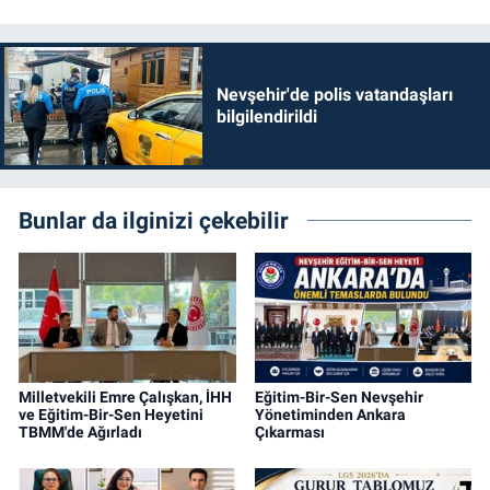
Nevşehir'de polis vatandaşları
bilgilendirildi
Bunlar da ilginizi çekebilir
Milletvekili Emre Çalışkan, İHH
Eğitim-Bir-Sen Nevşehir
ve Eğitim-Bir-Sen Heyetini
Yönetiminden Ankara
TBMM'de Ağırladı
Çıkarması