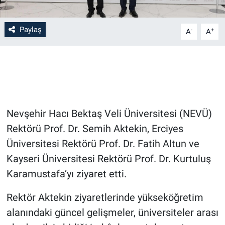
Bilim-Tek
Paylaş
-
+
A
A
Teknoloji
Röportaj
Kayseri
Nevşehir Hacı Bektaş Veli Üniversitesi (NEVÜ)
Niğde
Rektörü Prof. Dr. Semih Aktekin, Erciyes
Üniversitesi Rektörü Prof. Dr. Fatih Altun ve
Aksaray
Kayseri Üniversitesi Rektörü Prof. Dr. Kurtuluş
Karamustafa’yı ziyaret etti.
Kırşehir
Rektör Aktekin ziyaretlerinde yükseköğretim
Yerel
alanındaki güncel gelişmeler, üniversiteler arası