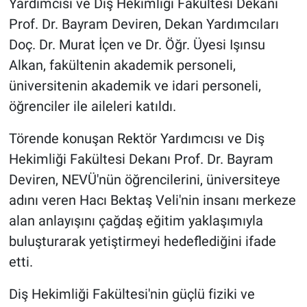
Yardımcısı ve Diş Hekimliği Fakültesi Dekanı
Genel
Prof. Dr. Bayram Deviren, Dekan Yardımcıları
Asayiş
Doç. Dr. Murat İçen ve Dr. Öğr. Üyesi Işınsu
Alkan, fakültenin akademik personeli,
Kültür - Sanat
üniversitenin akademik ve idari personeli,
öğrenciler ile aileleri katıldı.
Politika
Törende konuşan Rektör Yardımcısı ve Diş
Magazin
Hekimliği Fakültesi Dekanı Prof. Dr. Bayram
Deviren, NEVÜ'nün öğrencilerini, üniversiteye
Çevre
adını veren Hacı Bektaş Veli'nin insanı merkeze
Haberde İnsan
alan anlayışını çağdaş eğitim yaklaşımıyla
buluşturarak yetiştirmeyi hedeflediğini ifade
etti.
Diş Hekimliği Fakültesi'nin güçlü fiziki ve