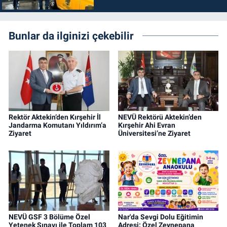
Bunlar da ilginizi çekebilir
Rektör Aktekin’den Kırşehir İl
NEVÜ Rektörü Aktekin’den
Jandarma Komutanı Yıldırım’a
Kırşehir Ahi Evran
Ziyaret
Üniversitesi’ne Ziyaret
NEVÜ GSF 3 Bölüme Özel
Nar'da Sevgi Dolu Eğitimin
Yetenek Sınavı ile Toplam 103
Adresi: Özel Zeynepana