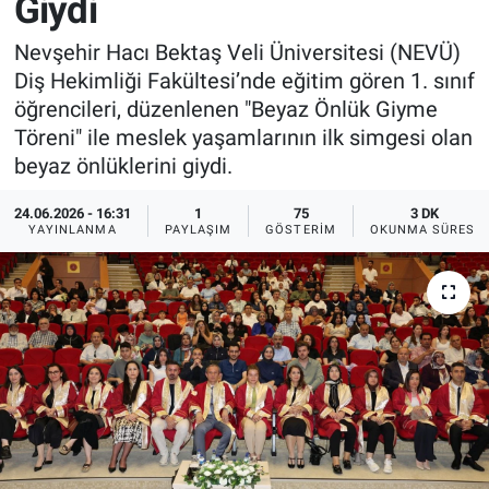
Giydi
Sağlık
İlan - Duyuru- Mesaj
İlan - Duyuru- Mesaj
Nevşehir Hacı Bektaş Veli Üniversitesi (NEVÜ)
Diş Hekimliği Fakültesi’nde eğitim gören 1. sınıf
Yerel
Türkiye Gündemi
Türkiye Gündemi
öğrencileri, düzenlenen "Beyaz Önlük Giyme
Töreni" ile meslek yaşamlarının ilk simgesi olan
Genel
Sizden Gelenler
Sizden Gelenler
beyaz önlüklerini giydi.
Asayiş
Yaşam
24.06.2026 - 16:31
1
75
3 DK
YAYINLANMA
PAYLAŞIM
GÖSTERIM
OKUNMA SÜRESI
Sağlık
Eğitim
Kültür
3.Sayfa
Medya