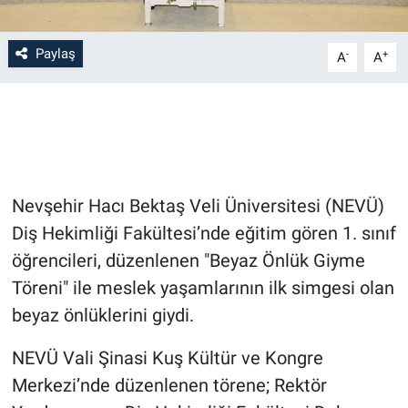
Bilim-Tek
Paylaş
-
+
A
A
Teknoloji
Röportaj
Kayseri
Nevşehir Hacı Bektaş Veli Üniversitesi (NEVÜ)
Niğde
Diş Hekimliği Fakültesi’nde eğitim gören 1. sınıf
öğrencileri, düzenlenen "Beyaz Önlük Giyme
Aksaray
Töreni" ile meslek yaşamlarının ilk simgesi olan
beyaz önlüklerini giydi.
Kırşehir
NEVÜ Vali Şinasi Kuş Kültür ve Kongre
Yerel
Merkezi’nde düzenlenen törene; Rektör