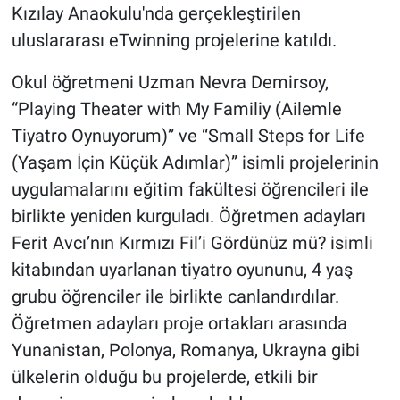
Genel
Kızılay Anaokulu'nda gerçekleştirilen
uluslararası eTwinning projelerine katıldı.
Asayiş
Okul öğretmeni Uzman Nevra Demirsoy,
Kültür - Sanat
“Playing Theater with My Familiy (Ailemle
Tiyatro Oynuyorum)” ve “Small Steps for Life
Politika
(Yaşam İçin Küçük Adımlar)” isimli projelerinin
uygulamalarını eğitim fakültesi öğrencileri ile
Magazin
birlikte yeniden kurguladı. Öğretmen adayları
Çevre
Ferit Avcı’nın Kırmızı Fil’i Gördünüz mü? isimli
kitabından uyarlanan tiyatro oyununu, 4 yaş
Haberde İnsan
grubu öğrenciler ile birlikte canlandırdılar.
Öğretmen adayları proje ortakları arasında
Yunanistan, Polonya, Romanya, Ukrayna gibi
ülkelerin olduğu bu projelerde, etkili bir