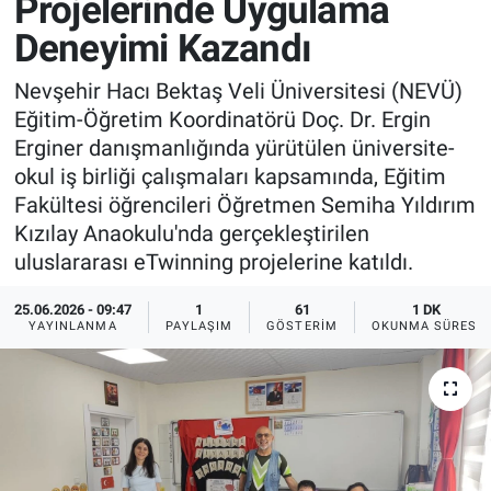
Projelerinde Uygulama
Deneyimi Kazandı
Sağlık
İlan - Duyuru- Mesaj
İlan - Duyuru- Mesaj
Nevşehir Hacı Bektaş Veli Üniversitesi (NEVÜ)
Yerel
Türkiye Gündemi
Türkiye Gündemi
Eğitim-Öğretim Koordinatörü Doç. Dr. Ergin
Erginer danışmanlığında yürütülen üniversite-
Genel
Sizden Gelenler
Sizden Gelenler
okul iş birliği çalışmaları kapsamında, Eğitim
Fakültesi öğrencileri Öğretmen Semiha Yıldırım
Asayiş
Yaşam
Kızılay Anaokulu'nda gerçekleştirilen
uluslararası eTwinning projelerine katıldı.
Sağlık
25.06.2026 - 09:47
1
61
1 DK
Eğitim
YAYINLANMA
PAYLAŞIM
GÖSTERIM
OKUNMA SÜRESI
Kültür
3.Sayfa
Medya