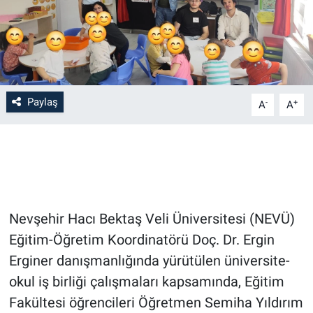
Bilim-Tek
Teknoloji
Paylaş
Röportaj
-
+
A
A
Kayseri
Niğde
Aksaray
Nevşehir Hacı Bektaş Veli Üniversitesi (NEVÜ)
Eğitim-Öğretim Koordinatörü Doç. Dr. Ergin
Kırşehir
Erginer danışmanlığında yürütülen üniversite-
okul iş birliği çalışmaları kapsamında, Eğitim
Yerel
Fakültesi öğrencileri Öğretmen Semiha Yıldırım