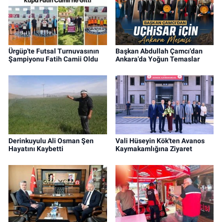
Ürgüp'te Futsal Turnuvasının
Başkan Abdullah Çamcı'dan
Şampiyonu Fatih Camii Oldu
Ankara'da Yoğun Temaslar
Derinkuyulu Ali Osman Şen
Vali Hüseyin Kök'ten Avanos
Hayatını Kaybetti
Kaymakamlığına Ziyaret