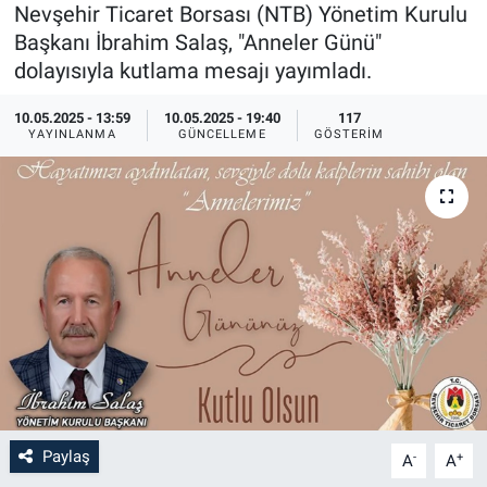
Nevşehir Ticaret Borsası (NTB) Yönetim Kurulu
Sağlık
İlan - Duyuru- Mesaj
İlan - Duyuru- Mesaj
Başkanı İbrahim Salaş, "Anneler Günü"
dolayısıyla kutlama mesajı yayımladı.
Yerel
Türkiye Gündemi
Türkiye Gündemi
10.05.2025 - 13:59
10.05.2025 - 19:40
117
YAYINLANMA
GÜNCELLEME
GÖSTERIM
Genel
Sizden Gelenler
Sizden Gelenler
Asayiş
Yaşam
Sağlık
Eğitim
Kültür
3.Sayfa
Paylaş
-
+
A
A
Medya