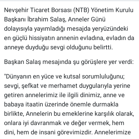
Nevşehir Ticaret Borsası (NTB) Yönetim Kurulu
Bilim-Tek
Başkanı İbrahim Salaş, Anneler Günü
dolayısıyla yayımladığı mesajda yeryüzündeki
Teknoloji
en güçlü hissiyatın annenin evladına, evladın da
Röportaj
anneye duyduğu sevgi olduğunu belirtti.​
Başkan Salaş mesajında şu görüşlere yer verdi:
Kayseri
"Dünyanın en yüce ve kutsal sorumluluğunu;
Niğde
sevgi, şefkat ve merhamet duygularıyla yerine
Aksaray
getiren annelerimiz ile ilgili dinimiz, anne ve
babaya itaatin üzerinde önemle durmakla
Kırşehir
birlikte, Annelerin bu emeklerine karşılık olarak,
onlara iyi davranmak ve değer vermek, hem
Yerel
dini, hem de insani görevimizdir. Annelerimize