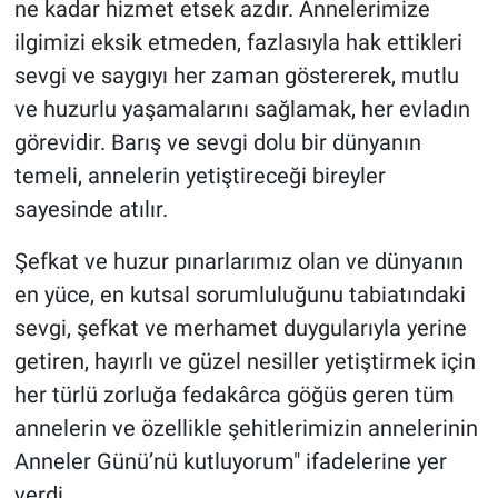
ne kadar hizmet etsek azdır. Annelerimize
Genel
ilgimizi eksik etmeden, fazlasıyla hak ettikleri
Asayiş
sevgi ve saygıyı her zaman göstererek, mutlu
ve huzurlu yaşamalarını sağlamak, her evladın
Kültür - Sanat
görevidir. Barış ve sevgi dolu bir dünyanın
temeli, annelerin yetiştireceği bireyler
Politika
sayesinde atılır.
Magazin
Şefkat ve huzur pınarlarımız olan ve dünyanın
Çevre
en yüce, en kutsal sorumluluğunu tabiatındaki
sevgi, şefkat ve merhamet duygularıyla yerine
Haberde İnsan
getiren, hayırlı ve güzel nesiller yetiştirmek için
her türlü zorluğa fedakârca göğüs geren tüm
annelerin ve özellikle şehitlerimizin annelerinin
Anneler Günü’nü kutluyorum" ifadelerine yer
verdi.