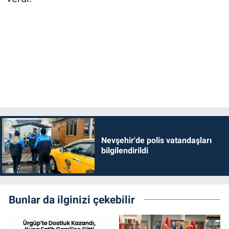
Nevşehir'de polis vatandaşları
bilgilendirildi
Bunlar da ilginizi çekebilir