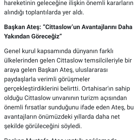
hareketinin geleceğine ilişkin önemli kararların
Genel
alındığı toplantılarda yer aldı.
Asayiş
Başkan Ateş: “Cittaslow’un Avantajlarını Daha
Kültür - Sanat
Yakından Göreceğiz”
Politika
Genel kurul kapsamında dünyanın farklı
ülkelerinden gelen Cittaslow temsilcileriyle bir
Magazin
araya gelen Başkan Ateş, uluslararası
paydaşlarla verimli görüşmeler
Çevre
gerçekleştirdiklerini belirtti. Ortahisar'ın sahip
olduğu Cittaslow unvanının turizm açısından
Haberde İnsan
önemli fırsatlar sunduğunu ifade eden Ateş, bu
avantajların önümüzdeki yıllarda daha net
şekilde görüleceğini söyledi.