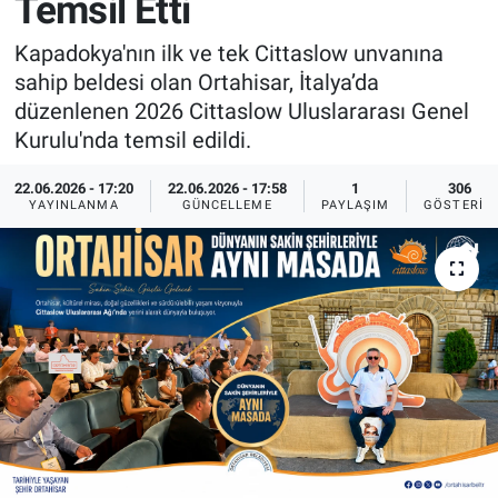
Temsil Etti
Sağlık
İlan - Duyuru- Mesaj
İlan - Duyuru- Mesaj
Kapadokya'nın ilk ve tek Cittaslow unvanına
sahip beldesi olan Ortahisar, İtalya’da
Yerel
Türkiye Gündemi
Türkiye Gündemi
düzenlenen 2026 Cittaslow Uluslararası Genel
Kurulu'nda temsil edildi.
Genel
Sizden Gelenler
Sizden Gelenler
22.06.2026 - 17:20
22.06.2026 - 17:58
1
306
YAYINLANMA
GÜNCELLEME
PAYLAŞIM
GÖSTERIM
Asayiş
Yaşam
Sağlık
Eğitim
Kültür
3.Sayfa
Medya