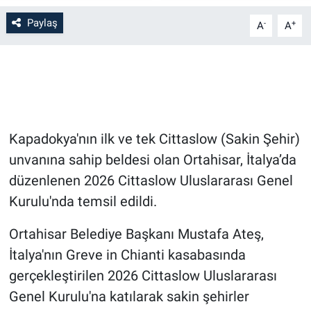
Paylaş
-
+
A
A
Bilim-Tek
Teknoloji
Röportaj
Kapadokya'nın ilk ve tek Cittaslow (Sakin Şehir)
Kayseri
unvanına sahip beldesi olan Ortahisar, İtalya’da
Niğde
düzenlenen 2026 Cittaslow Uluslararası Genel
Kurulu'nda temsil edildi.
Aksaray
Ortahisar Belediye Başkanı Mustafa Ateş,
Kırşehir
İtalya'nın Greve in Chianti kasabasında
gerçekleştirilen 2026 Cittaslow Uluslararası
Yerel
Genel Kurulu'na katılarak sakin şehirler