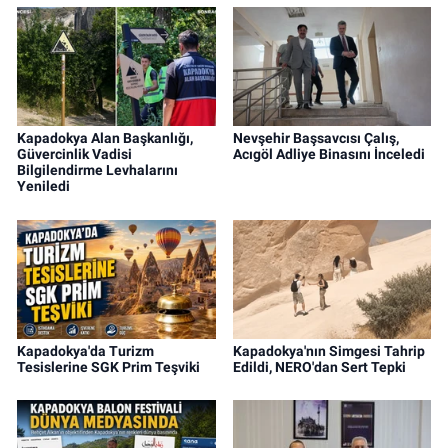
Kapadokya Alan Başkanlığı,
Nevşehir Başsavcısı Çalış,
Güvercinlik Vadisi
Acıgöl Adliye Binasını İnceledi
Bilgilendirme Levhalarını
Yeniledi
Kapadokya'da Turizm
Kapadokya'nın Simgesi Tahrip
Tesislerine SGK Prim Teşviki
Edildi, NERO'dan Sert Tepki