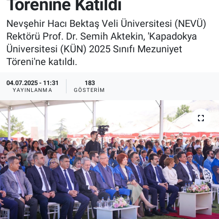
Törenine Katıldı
Sağlık
İlan - Duyuru- Mesaj
İlan - Duyuru- Mesaj
Nevşehir Hacı Bektaş Veli Üniversitesi (NEVÜ)
Rektörü Prof. Dr. Semih Aktekin, 'Kapadokya
Yerel
Türkiye Gündemi
Türkiye Gündemi
Üniversitesi (KÜN) 2025 Sınıfı Mezuniyet
Töreni'ne katıldı.
Genel
Sizden Gelenler
Sizden Gelenler
04.07.2025 - 11:31
183
YAYINLANMA
GÖSTERIM
Asayiş
Yaşam
Sağlık
Eğitim
Kültür
3.Sayfa
Medya