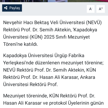
Paylaş
-
+
A
A
Bilim-Tek
Nevşehir Hacı Bektaş Veli Üniversitesi (NEVÜ)
Teknoloji
Rektörü Prof. Dr. Semih Aktekin, 'Kapadokya
Röportaj
Üniversitesi (KÜN) 2025 Sınıfı Mezuniyet
Töreni'ne katıldı.
Kayseri
Kapadokya Üniversitesi Ürgüp Fabrika
Niğde
Yerleşkesi'nde düzenlenen mezuniyet törenine;
NEVÜ Rektörü Prof. Dr. Semih Aktekin, KÜN
Aksaray
Rektörü Prof. Dr. Hasan Ali Karasar, Ankara
Üniversitesi Rektörü Prof.
Kırşehir
Mezuniyet töreninde, KÜN Rektörü Prof. Dr.
Yerel
Hasan Ali Karasar ve protokol Üyelerinin günün