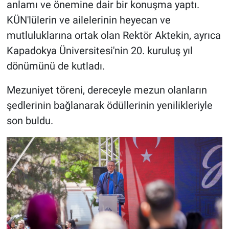
anlamı ve önemine dair bir konuşma yaptı.
Genel
KÜN'lülerin ve ailelerinin heyecan ve
Asayiş
mutluluklarına ortak olan Rektör Aktekin, ayrıca
Kapadokya Üniversitesi'nin 20. kuruluş yıl
Kültür - Sanat
dönümünü de kutladı.
Politika
Mezuniyet töreni, dereceyle mezun olanların
şedlerinin bağlanarak ödüllerinin yenilikleriyle
Magazin
son buldu.
Çevre
Haberde İnsan