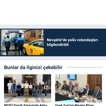
Nevşehir'de polis vatandaşları
bilgilendirildi
Bunlar da ilginizi çekebilir
NEVÜ Tercih Sürecinde Aday
Uşak Turizm Master Planı,