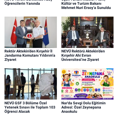
Öğrencilerin Yanında
Kültür ve Turizm Bakanı
Mehmet Nuri Ersoy’a Sunuldu
Rektör Aktekin’den Kırşehir İl
NEVÜ Rektörü Aktekin’den
Jandarma Komutanı Yıldırım’a
Kırşehir Ahi Evran
Ziyaret
Üniversitesi’ne Ziyaret
NEVÜ GSF 3 Bölüme Özel
Nar'da Sevgi Dolu Eğitimin
Yetenek Sınavı ile Toplam 103
Adresi: Özel Zeynepana
Öğrenci Alacak
Anaokulu