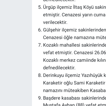
Genel
Ürgüp ilçemiz İltaş Köyü sakin
Asayiş
etmiştir. Cenazesi yarın cum
verilecektir.
Kültür - Sanat
Gülşehir ilçemiz sakinlerinden
Cenazesi öğle namazına mütea
Politika
Kozaklı mahallesi sakinlerind
Magazin
vefat etmiştir. Cenazesi 26.
Kozaklı merkez camiinde kılın
Çevre
defnedilecektir.
Haberde İnsan
Derinkuyu ilçemiz Yazıhüyük 
Karaketir oğlu Sami Karaketir
namazını müteakiben Kasabam
Başdere kasabası sakinlerinde
Mustafa Ayhan (88) vefat etmi