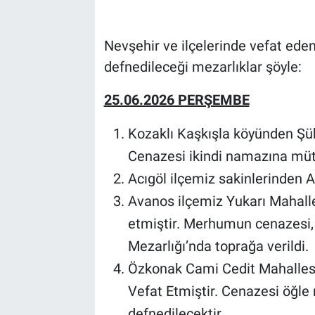
Bilim-Tek
Nevşehir ve ilçelerinde vefat eden 
defnedileceği mezarlıklar şöyle:
Teknoloji
25.06.2026 PERŞEMBE
Röportaj
Kozaklı Kaşkışla köyünden Şükr
Kayseri
Cenazesi ikindi namazına müt
Niğde
Acıgöl ilçemiz sakinlerinden 
Avanos ilçemiz Yukarı Mahall
Aksaray
etmiştir. Merhumun cenazesi,
Mezarlığı’nda toprağa verildi.
Kırşehir
Özkonak Cami Cedit Mahalles
Yerel
Vefat Etmiştir. Cenazesi öğl
defnedilecektir.