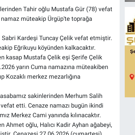
lerinden Tahir oğlu Mustafa Gür (78) vefat
a namaz müteakip Ürgüp'te toprağa
 Sabri Kardeşi Tuncay Çelik vefat etmiştir.
kip Eğrikuyu köyünden kalkacaktır.
en kasap Mustafa Çelik eşi Şerife Çelik
06.2026 yarın Cuma namazına müteakiben
ıp Kozaklı merkez mezarlığına
kasabamız sakinlerinden Merhum Salih
 vefat etti. Cenaze namazı bugün ikindi
ız Merkez Cami yanında kılınacaktır.
n Ahmet oğlu, Halıcı Kadir Ayhan ağabeyi,
ştir. Cenazesi 27.06.2026 (cumartesi)