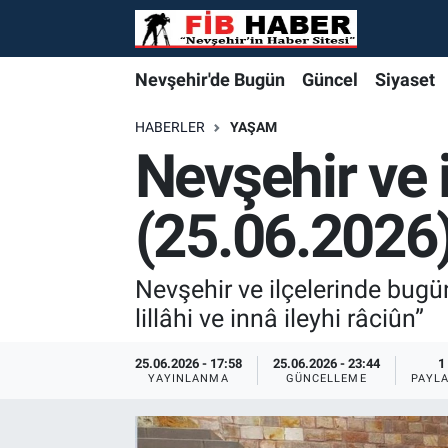
Foto Galeri
Nevşehir'de Bugün
Nevşehir'de Bugün
Nevşehir'de Bugün
Nöbetçi Eczaneler
Nevşehir'de Bugün
Güncel
Siyaset
Video
Güncel
Güncel
Güncel
Hava Durumu
HABERLER
YAŞAM
Nevşehir ve 
Yazarlar
Siyaset
Siyaset
Siyaset
Trafik Durumu
(25.06.2026
Özel Haber
Özel Haber
Özel Haber
Süper Lig Puan Durumu ve Fikstür
Turizm
Turizm
Turizm
Tüm Manşetler
Nevşehir ve ilçelerinde bug
lillâhi ve innâ ileyhi râciûn”
Ekonomi
Ekonomi
Ekonomi
Son Dakika Haberleri
25.06.2026 - 17:58
25.06.2026 - 23:44
1
YAYINLANMA
GÜNCELLEME
PAYL
Spor
Spor
Spor
Haber Arşivi
Yaşam
Gündem
Gündem