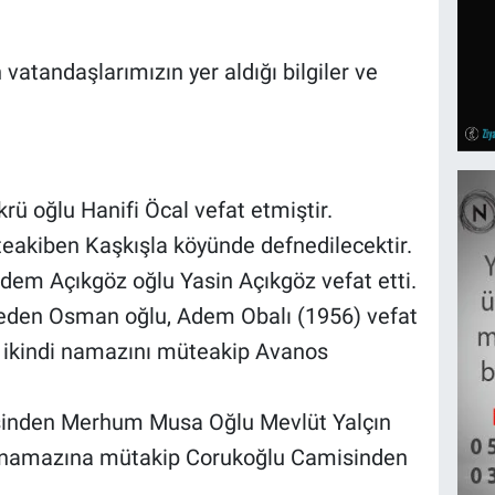
vatandaşlarımızın yer aldığı bilgiler ve
ü oğlu Hanifi Öcal vefat etmiştir.
eakiben Kaşkışla köyünde defnedilecektir.
Adem Açıkgöz oğlu Yasin Açıkgöz vefat etti.
eden Osman oğlu, Adem Obalı (1956) vefat
 ikindi namazını müteakip Avanos
inden Merhum Musa Oğlu Mevlüt Yalçın
e namazına mütakip Corukoğlu Camisinden