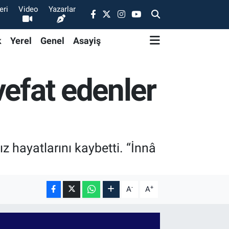
eri
Video
Yazarlar
k
Yerel
Genel
Asayiş
vefat edenler
 hayatlarını kaybetti. “İnnâ
-
+
A
A