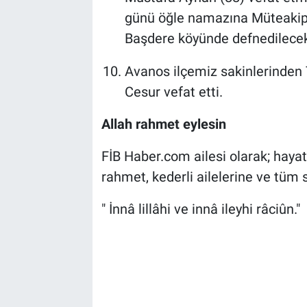
günü öğle namazına Müteakip
Başdere köyünde defnedilecekt
Avanos ilçemiz sakinlerinden 
Cesur vefat etti.
Allah rahmet eylesin
FİB Haber.com ailesi olarak; haya
rahmet, kederli ailelerine ve tüm s
" İnnâ lillâhi ve innâ ileyhi râciûn."