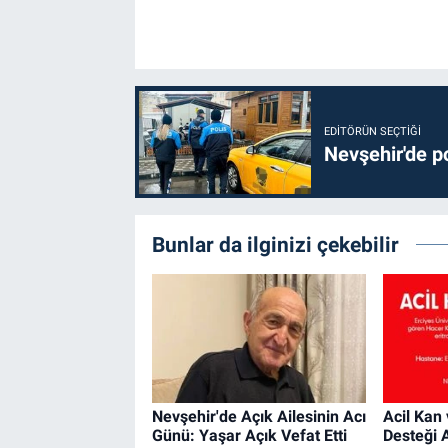
EDITÖRÜN SEÇTIĞI
Nevşehir'de po
Bunlar da ilginizi çekebilir
Nevşehir'de Açık Ailesinin Acı
Acil Kan
Günü: Yaşar Açık Vefat Etti
Desteği 