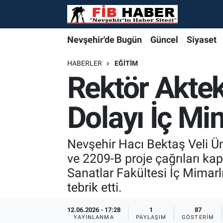
Foto Galeri
Nevşehir'de Bugün
Nevşehir'de Bugün
Nevşehir'de Bugün
Nöbetçi Eczaneler
Nevşehir'de Bugün
Güncel
Siyaset
Video
Güncel
Güncel
Güncel
Hava Durumu
HABERLER
EĞITIM
Rektör Akte
Yazarlar
Siyaset
Siyaset
Siyaset
Trafik Durumu
Dolayı İç Mi
Özel Haber
Özel Haber
Özel Haber
Süper Lig Puan Durumu ve Fikstür
Turizm
Turizm
Turizm
Tüm Manşetler
Nevşehir Hacı Bektaş Veli Ü
ve 2209-B proje çağrıları ka
Ekonomi
Ekonomi
Ekonomi
Son Dakika Haberleri
Sanatlar Fakültesi İç Mimarl
tebrik etti.
Spor
Spor
Spor
Haber Arşivi
12.06.2026 - 17:28
1
87
Yaşam
Gündem
Gündem
YAYINLANMA
PAYLAŞIM
GÖSTERIM