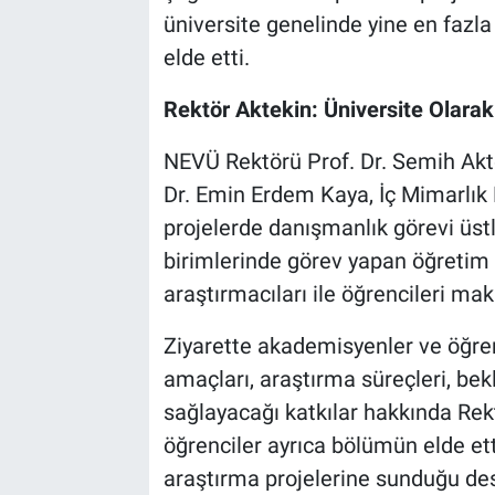
Genel
üniversite genelinde yine en fazla
elde etti.
Asayiş
Rektör Aktekin: Üniversite Olarak
Kültür - Sanat
NEVÜ Rektörü Prof. Dr. Semih Akte
Politika
Dr. Emin Erdem Kaya, İç Mimarlık
projelerde danışmanlık görevi üst
Magazin
birimlerinde görev yapan öğretim 
Çevre
araştırmacıları ile öğrencileri ma
Ziyarette akademisyenler ve öğrenc
Haberde İnsan
amaçları, araştırma süreçleri, bekl
sağlayacağı katkılar hakkında Rekt
öğrenciler ayrıca bölümün elde ett
araştırma projelerine sunduğu de