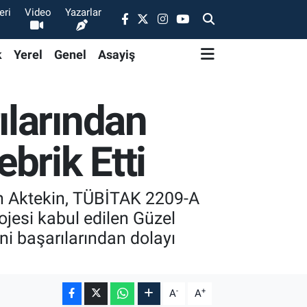
eri
Video
Yazarlar
k
Yerel
Genel
Asayiş
ılarından
brik Etti
ih Aktekin, TÜBİTAK 2209-A
ojesi kabul edilen Güzel
ni başarılarından dolayı
-
+
A
A