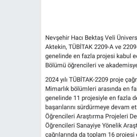
Bilim-Tek
Teknoloji
Nevşehir Hacı Bektaş Veli Ünivers
Röportaj
Aktekin, TÜBİTAK 2209-A ve 2209-
genelinde en fazla projesi kabul e
Kayseri
Bölümü öğrencileri ve akademisyenl
Niğde
2024 yılı TÜBİTAK-2209 proje çağrı
Mimarlık bölümleri arasında en faz
Aksaray
genelinde 11 projesiyle en fazla
başarılarını sürdürmeye devam ett
Kırşehir
Öğrencileri Araştırma Projeleri D
Yerel
Öğrencileri Sanayiye Yönelik Ara
çağrılarında da toplam 16 projes