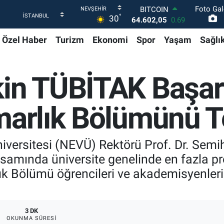
Foto Gal
DOLAR
°
30
47,5986
0.06
EURO
Özel Haber
Turizm
Ekonomi
Spor
Yaşam
Sağlı
55,0700
0.1
STERLİN
64,2438
0.21
GRAM ALTIN
kin TÜBİTAK Başar
6518.23
0.39
BİST100
13.768
48
marlık Bölümünü Te
BITCOIN
64.602,05
0.69
niversitesi (NEVÜ) Rektörü Prof. Dr. Sem
psamında üniversite genelinde en fazla pr
ık Bölümü öğrencileri ve akademisyenleri
3 DK
OKUNMA SÜRESI