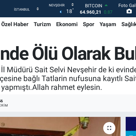
BITCOIN
Foto Gal
64.960,21
0.87
°
18
DOLAR
47,7436
0.18
Özel Haber
Turizm
Ekonomi
Spor
Yaşam
Sağlı
EURO
55,2510
0.32
STERLİN
vinde Ölü Olarak B
64,4811
0.38
GRAM ALTIN
6660.55
0.03
BİST100
İl Müdürü Sait Selvi Nevşehir de ki evind
13.779
-14
çesine bağlı Tatlarin nufusuna kayıtlı Sai
a yapmıştı.Allah rahmet eylesin.
56
ERIM