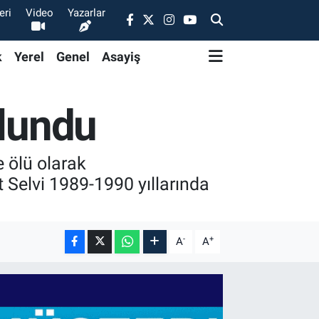
eri
Video
Yazarlar
k
Yerel
Genel
Asayiş
ulundu
e ölü olarak
t Selvi 1989-1990 yıllarında
-
+
A
A