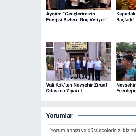
Genel
Aygün: “Gençlerimizin
Kapadoky
Asayiş
Enerjisi Bizlere Güç Veriyor”
Başladı!
Kültür - Sanat
Politika
Magazin
Çevre
Vali Kök’ten Nevşehir Ziraat
Nevşehir
Odası’na Ziyaret
Esentepe
Haberde İnsan
Yorumlar