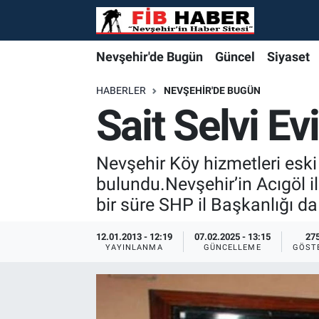
Foto Galeri
Nevşehir'de Bugün
Nevşehir'de Bugün
Nevşehir'de Bugün
Nöbetçi Eczaneler
Nevşehir'de Bugün
Güncel
Siyaset
Video
Güncel
Güncel
Güncel
Hava Durumu
HABERLER
NEVŞEHIR'DE BUGÜN
Sait Selvi E
Yazarlar
Siyaset
Siyaset
Siyaset
Trafik Durumu
Nevşehir Köy hizmetleri eski 
Özel Haber
Özel Haber
Özel Haber
Süper Lig Puan Durumu ve Fikstür
bulundu.Nevşehir’in Acıgöl il
Turizm
Turizm
Turizm
Tüm Manşetler
bir süre SHP il Başkanlığı d
Ekonomi
Ekonomi
Ekonomi
Son Dakika Haberleri
12.01.2013 - 12:19
07.02.2025 - 13:15
27
YAYINLANMA
GÜNCELLEME
GÖST
Spor
Spor
Spor
Haber Arşivi
Yaşam
Gündem
Gündem