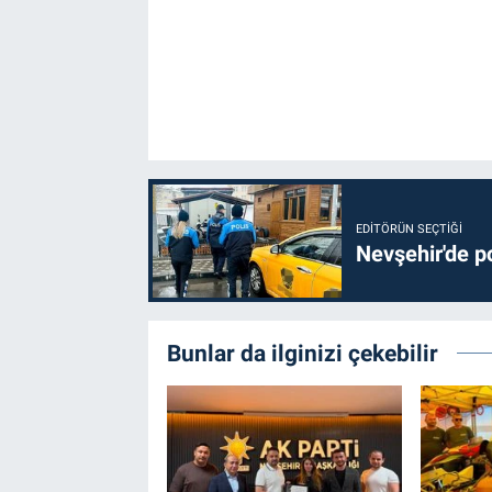
Bilim-Tek
Teknoloji
Röportaj
Kayseri
EDITÖRÜN SEÇTIĞI
Nevşehir'de po
Niğde
Aksaray
Bunlar da ilginizi çekebilir
Kırşehir
Yerel