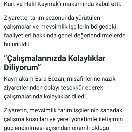
Genel
Kurt ve Halil Kaymak’ı makamında kabul etti.
Ziyarette, tarım sezonunda yürütülen
Asayiş
çalışmalar ve mevsimlik işçilerin bölgedeki
Kültür - Sanat
faaliyetleri hakkında genel değerlendirmelerde
bulunuldu.
Politika
“Çalışmalarınızda Kolaylıklar
Magazin
Diliyorum”
Çevre
Kaymakam Esra Bozan, misafirlerine nazik
ziyaretlerinden dolayı teşekkür ederek
Haberde İnsan
çalışmalarında kolaylıklar diledi.
Ziyaretin, mevsimlik tarım işçilerinin sahadaki
çalışma koşulları ve yerel yönetimle iletişimin
güçlendirilmesi açısından önemli olduğu