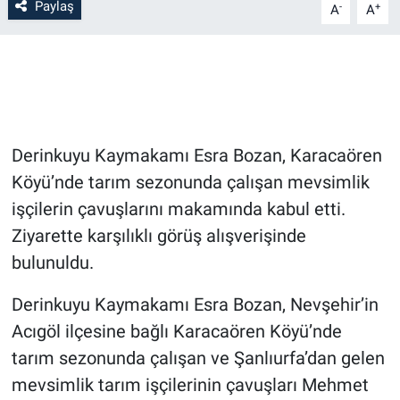
Paylaş
-
+
A
A
Bilim-Tek
Teknoloji
Röportaj
Derinkuyu Kaymakamı Esra Bozan, Karacaören
Kayseri
Köyü’nde tarım sezonunda çalışan mevsimlik
işçilerin çavuşlarını makamında kabul etti.
Niğde
Ziyarette karşılıklı görüş alışverişinde
bulunuldu.
Aksaray
Derinkuyu Kaymakamı Esra Bozan, Nevşehir’in
Kırşehir
Acıgöl ilçesine bağlı Karacaören Köyü’nde
tarım sezonunda çalışan ve Şanlıurfa’dan gelen
Yerel
mevsimlik tarım işçilerinin çavuşları Mehmet