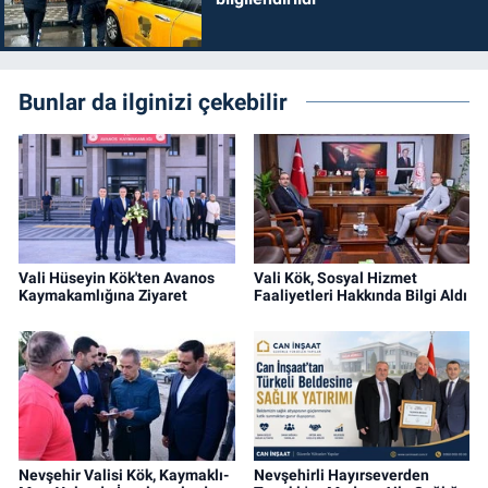
Bunlar da ilginizi çekebilir
Vali Hüseyin Kök'ten Avanos
Vali Kök, Sosyal Hizmet
Kaymakamlığına Ziyaret
Faaliyetleri Hakkında Bilgi Aldı
Nevşehir Valisi Kök, Kaymaklı-
Nevşehirli Hayırseverden