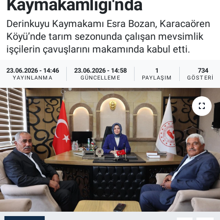
Kaymakamlığı'nda
Sağlık
İlan - Duyuru- Mesaj
İlan - Duyuru- Mesaj
Derinkuyu Kaymakamı Esra Bozan, Karacaören
Köyü’nde tarım sezonunda çalışan mevsimlik
Yerel
Türkiye Gündemi
Türkiye Gündemi
işçilerin çavuşlarını makamında kabul etti.
Genel
Sizden Gelenler
Sizden Gelenler
23.06.2026 - 14:46
23.06.2026 - 14:58
1
734
YAYINLANMA
GÜNCELLEME
PAYLAŞIM
GÖSTERIM
Asayiş
Yaşam
Sağlık
Eğitim
Kültür
3.Sayfa
Medya