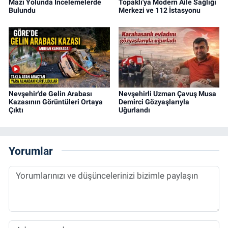
Mazı Yolunda İncelemelerde
Topaklı'ya Modern Aile Sağlığı
Bulundu
Merkezi ve 112 İstasyonu
Nevşehir'de Gelin Arabası
Nevşehirli Uzman Çavuş Musa
Kazasının Görüntüleri Ortaya
Demirci Gözyaşlarıyla
Çıktı
Uğurlandı
Yorumlar