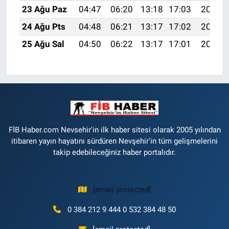
23 Ağu Paz
04:47
06:20
13:18
17:03
20:05
24 Ağu Pts
04:48
06:21
13:17
17:02
20:04
25 Ağu Sal
04:50
06:22
13:17
17:01
20:02
FİB Haber.com Nevsehir'in ilk haber sitesi olarak 2005 yılından
itibaren yayın hayatını sürdüren Nevşehir'in tüm gelişmelerini
takip edebileceğiniz haber portalıdır.
[email protected]
0 384 212 9 444 0 532 384 48 50