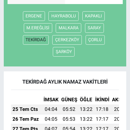
Bilim-Tek
ERGENE
HAYRABOLU
KAPAKLI
M.EREĞLİSİ
MALKARA
SARAY
Teknoloji
TEKİRDAĞ
ÇERKEZKÖY
ÇORLU
Röportaj
ŞARKÖY
Kayseri
Niğde
TEKİRDAĞ AYLIK NAMAZ VAKITLERI
Aksaray
İMSAK
GÜNEŞ
ÖĞLE
İKINDI
AKŞAM
Kırşehir
25 Tem Cts
04:04
05:52
13:22
17:18
20:41
Yerel
26 Tem Paz
04:05
05:53
13:22
17:17
20:40
27 Tem Pts
04:07
05:54
13:22
17:17
20:39