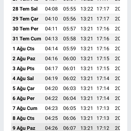
Genel
28 Tem Sal
04:08
05:55
13:22
17:17
20:38
Asayiş
29 Tem Çar
04:10
05:56
13:21
17:17
20:37
30 Tem Per
04:11
05:57
13:21
17:16
20:36
Kültür - Sanat
31 Tem Cum
04:13
05:58
13:21
17:16
20:35
Politika
1 Ağu Cts
04:14
05:59
13:21
17:16
20:34
2 Ağu Paz
04:16
06:00
13:21
17:15
20:33
Magazin
3 Ağu Pts
04:17
06:01
13:21
17:15
20:32
Çevre
4 Ağu Sal
04:19
06:02
13:21
17:14
20:31
5 Ağu Çar
04:20
06:03
13:21
17:14
20:30
Haberde İnsan
6 Ağu Per
04:22
06:04
13:21
17:14
20:28
7 Ağu Cum
04:23
06:05
13:21
17:13
20:27
8 Ağu Cts
04:25
06:06
13:21
17:13
20:26
9 Ağu Paz
04:26
06:07
13:21
17:12
20:25