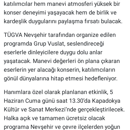
Genel
katılımcılar hem manevi atmosferi yüksek bir
konser deneyimi yaşayacak hem de birlik ve
Asayiş
kardeşlik duygularını paylaşma fırsatı bulacak.
Kültür - Sanat
TÜGVA Nevşehir tarafından organize edilen
programda Grup Vuslat, seslendireceği
Politika
eserlerle dinleyicilere duygu dolu anlar
yaşatacak. Manevi değerleri ön plana çıkaran
Magazin
eserlerin yer alacağı konserin, katılımcıların
Çevre
gönül dünyalarına hitap etmesi hedefleniyor.
Haberde İnsan
Hanımlara özel olarak planlanan etkinlik, 5
Haziran Cuma günü saat 13.30’da Kapadokya
Kültür ve Sanat Merkezi’nde gerçekleştirilecek.
Halka açık ve tamamen ücretsiz olacak
programa Nevşehir ve çevre ilçelerden yoğun