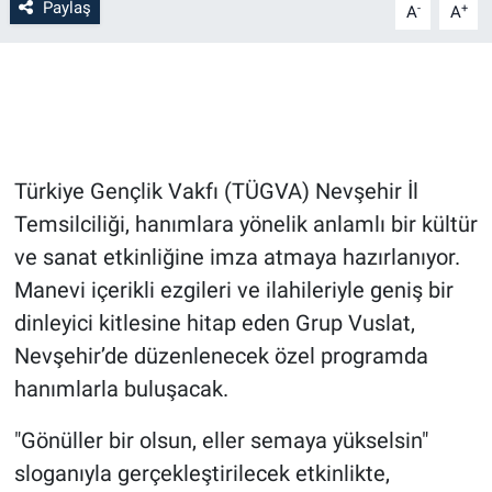
Paylaş
-
+
A
A
Bilim-Tek
Teknoloji
Röportaj
Türkiye Gençlik Vakfı (TÜGVA) Nevşehir İl
Kayseri
Temsilciliği, hanımlara yönelik anlamlı bir kültür
ve sanat etkinliğine imza atmaya hazırlanıyor.
Niğde
Manevi içerikli ezgileri ve ilahileriyle geniş bir
dinleyici kitlesine hitap eden Grup Vuslat,
Aksaray
Nevşehir’de düzenlenecek özel programda
hanımlarla buluşacak.
Kırşehir
"Gönüller bir olsun, eller semaya yükselsin"
Yerel
sloganıyla gerçekleştirilecek etkinlikte,