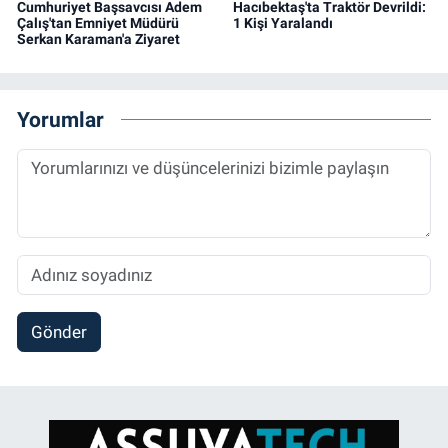
Cumhuriyet Başsavcısı Adem
Hacıbektaş'ta Traktör Devrildi:
Çalış'tan Emniyet Müdürü
1 Kişi Yaralandı
Serkan Karaman'a Ziyaret
Yorumlar
Gönder