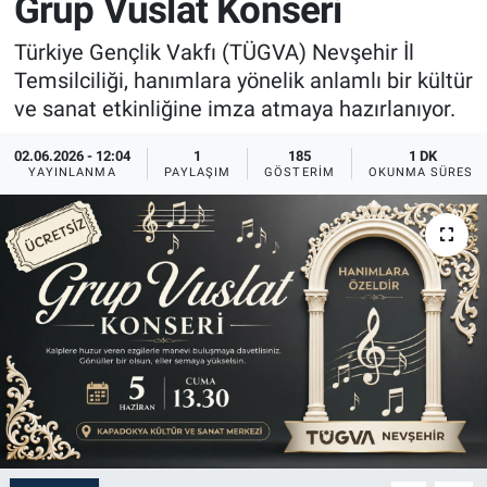
Grup Vuslat Konseri
Sağlık
İlan - Duyuru- Mesaj
İlan - Duyuru- Mesaj
Türkiye Gençlik Vakfı (TÜGVA) Nevşehir İl
Temsilciliği, hanımlara yönelik anlamlı bir kültür
Yerel
Türkiye Gündemi
Türkiye Gündemi
ve sanat etkinliğine imza atmaya hazırlanıyor.
Genel
Sizden Gelenler
Sizden Gelenler
02.06.2026 - 12:04
1
185
1 DK
YAYINLANMA
PAYLAŞIM
GÖSTERIM
OKUNMA SÜRESI
Asayiş
Yaşam
Sağlık
Eğitim
Kültür
3.Sayfa
Medya