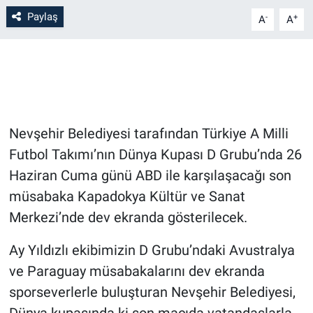
Paylaş
-
+
A
A
Bilim-Tek
Teknoloji
Röportaj
Nevşehir Belediyesi tarafından Türkiye A Milli
Kayseri
Futbol Takımı’nın Dünya Kupası D Grubu’nda 26
Haziran Cuma günü ABD ile karşılaşacağı son
Niğde
müsabaka Kapadokya Kültür ve Sanat
Aksaray
Merkezi’nde dev ekranda gösterilecek.
Kırşehir
Ay Yıldızlı ekibimizin D Grubu’ndaki Avustralya
ve Paraguay müsabakalarını dev ekranda
Yerel
sporseverlerle buluşturan Nevşehir Belediyesi,
Dünya kupasında ki son maçıda vatandaşlarla