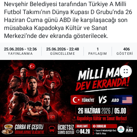
Nevşehir Belediyesi tarafından Türkiye A Milli
Sağlık
İlan - Duyuru- Mesaj
İlan - Duyuru- Mesaj
Futbol Takımı’nın Dünya Kupası D Grubu’nda 26
Haziran Cuma günü ABD ile karşılaşacağı son
Yerel
Türkiye Gündemi
Türkiye Gündemi
müsabaka Kapadokya Kültür ve Sanat
Merkezi’nde dev ekranda gösterilecek.
Genel
Sizden Gelenler
Sizden Gelenler
25.06.2026 - 12:36
25.06.2026 - 22:48
1
406
YAYINLANMA
GÜNCELLEME
PAYLAŞIM
GÖSTERIM
Asayiş
Yaşam
Sağlık
Eğitim
Kültür
3.Sayfa
Medya