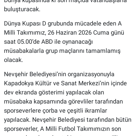
Genel
buluşturacak.
Asayiş
Dünya Kupası D grubunda mücadele eden A
Milli Takımımız, 26 Haziran 2026 Cuma günü
Kültür - Sanat
saat 05.00’de ABD ile oynanacağı
Politika
müsabakalarla grup maçlarını tamamlamış
olacak.
Magazin
Nevşehir Belediyesi’nin organizasyonuyla
Çevre
Kapadokya Kültür ve Sanat Merkezi’nin içinde
dev ekranda gösterimi yapılacak olan
Haberde İnsan
müsabaka kapsamında görevliler tarafından
sporseverlere çorba ve çeşitli ikramlar
yapılacak. Nevşehir Belediyesi tarafından bütün
sporseverler, A Milli Futbol Takımımızın son