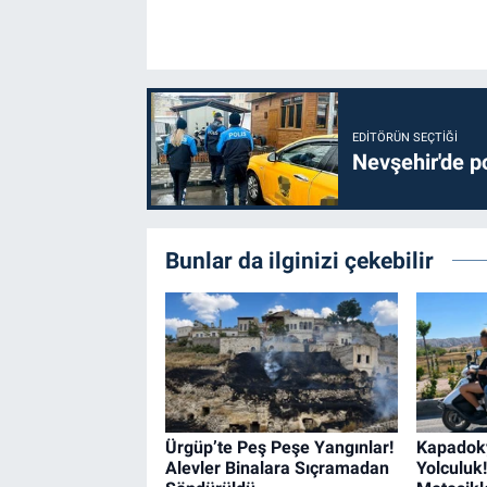
EDITÖRÜN SEÇTIĞI
Nevşehir'de po
Bunlar da ilginizi çekebilir
Ürgüp’te Peş Peşe Yangınlar!
Kapadoky
Alevler Binalara Sıçramadan
Yolculuk!