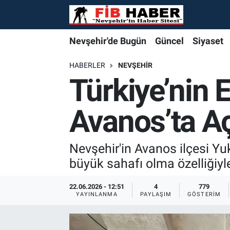
Foto Galeri
Nevşehir'de Bugün
Nevşehir'de Bugün
Nevşehir'de Bugün
Nöbetçi Eczaneler
Nevşehir'de Bugün
Güncel
Siyaset
Video
Güncel
Güncel
Güncel
Hava Durumu
HABERLER
NEVŞEHIR
Türkiye’nin 
Yazarlar
Siyaset
Siyaset
Siyaset
Trafik Durumu
Avanos’ta Aç
Özel Haber
Özel Haber
Özel Haber
Süper Lig Puan Durumu ve Fikstür
Turizm
Turizm
Turizm
Tüm Manşetler
Nevşehir'in Avanos ilçesi Y
büyük sahafı olma özelliğiyle
Ekonomi
Ekonomi
Ekonomi
Son Dakika Haberleri
22.06.2026 - 12:51
4
779
YAYINLANMA
PAYLAŞIM
GÖSTERIM
Spor
Spor
Spor
Haber Arşivi
Yaşam
Gündem
Gündem