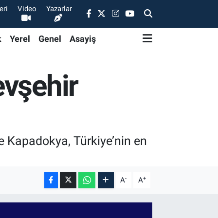
eri
Video
Yazarlar
k
Yerel
Genel
Asayiş
evşehir
e Kapadokya, Türkiye’nin en
-
+
A
A