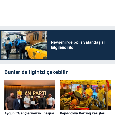
Nevşehir'de polis vatandaşları
bilgilendirildi
Bunlar da ilginizi çekebilir
Aygün: “Gençlerimizin Enerjisi
Kapadokya Karting Yarışları