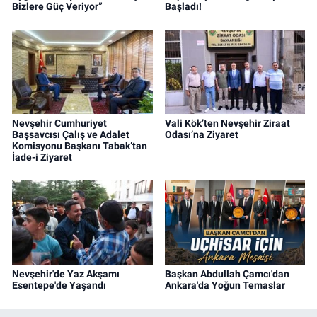
Bizlere Güç Veriyor”
Başladı!
Nevşehir Cumhuriyet
Vali Kök’ten Nevşehir Ziraat
Başsavcısı Çalış ve Adalet
Odası’na Ziyaret
Komisyonu Başkanı Tabak’tan
İade-i Ziyaret
Nevşehir'de Yaz Akşamı
Başkan Abdullah Çamcı'dan
Esentepe'de Yaşandı
Ankara'da Yoğun Temaslar