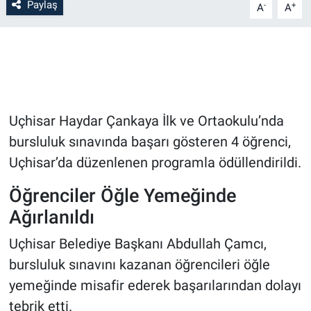
Paylaş
-
+
A
A
Bilim-Tek
Teknoloji
Röportaj
Uçhisar Haydar Çankaya İlk ve Ortaokulu’nda
Kayseri
bursluluk sınavında başarı gösteren 4 öğrenci,
Uçhisar’da düzenlenen programla ödüllendirildi.
Niğde
Öğrenciler Öğle Yemeğinde
Aksaray
Ağırlanıldı
Uçhisar Belediye Başkanı Abdullah Çamcı,
Kırşehir
bursluluk sınavını kazanan öğrencileri öğle
Yerel
yemeğinde misafir ederek başarılarından dolayı
tebrik etti.