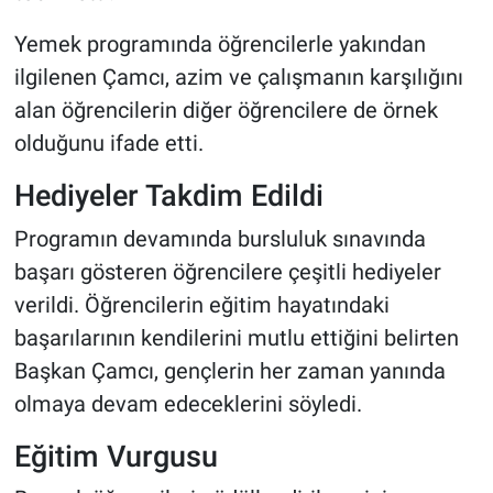
Genel
Yemek programında öğrencilerle yakından
Asayiş
ilgilenen Çamcı, azim ve çalışmanın karşılığını
alan öğrencilerin diğer öğrencilere de örnek
Kültür - Sanat
olduğunu ifade etti.
Politika
Hediyeler Takdim Edildi
Magazin
Programın devamında bursluluk sınavında
başarı gösteren öğrencilere çeşitli hediyeler
Çevre
verildi. Öğrencilerin eğitim hayatındaki
başarılarının kendilerini mutlu ettiğini belirten
Haberde İnsan
Başkan Çamcı, gençlerin her zaman yanında
olmaya devam edeceklerini söyledi.
Eğitim Vurgusu