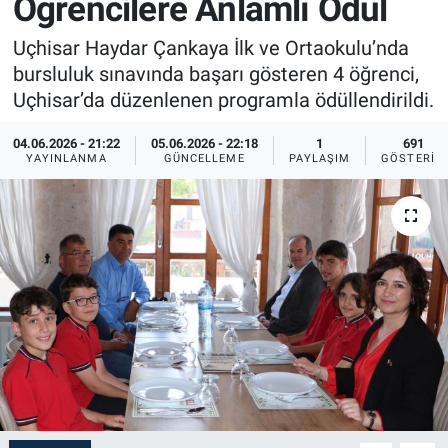
Öğrencilere Anlamlı Ödül
Sağlık
İlan - Duyuru- Mesaj
İlan - Duyuru- Mesaj
Uçhisar Haydar Çankaya İlk ve Ortaokulu’nda
bursluluk sınavında başarı gösteren 4 öğrenci,
Yerel
Türkiye Gündemi
Türkiye Gündemi
Uçhisar’da düzenlenen programla ödüllendirildi.
Genel
Sizden Gelenler
Sizden Gelenler
04.06.2026 - 21:22
05.06.2026 - 22:18
1
691
YAYINLANMA
GÜNCELLEME
PAYLAŞIM
GÖSTERIM
Asayiş
Yaşam
Sağlık
Eğitim
Kültür
3.Sayfa
Medya