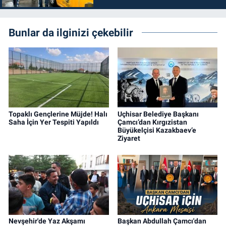
Bunlar da ilginizi çekebilir
Topaklı Gençlerine Müjde! Halı
Uçhisar Belediye Başkanı
Saha İçin Yer Tespiti Yapıldı
Çamcı’dan Kırgızistan
Büyükelçisi Kazakbaev’e
Ziyaret
Nevşehir'de Yaz Akşamı
Başkan Abdullah Çamcı'dan