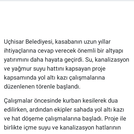
Bilim-Tek
Teknoloji
Uçhisar Belediyesi, kasabanın uzun yıllar
Röportaj
ihtiyaçlarına cevap verecek önemli bir altyapı
yatırımını daha hayata geçirdi. Su, kanalizasyon
Kayseri
ve yağmur suyu hattını kapsayan proje
Niğde
kapsamında yol altı kazı çalışmalarına
düzenlenen törenle başlandı.
Aksaray
Çalışmalar öncesinde kurban kesilerek dua
Kırşehir
edilirken, ardından ekipler sahada yol altı kazı
ve hat döşeme çalışmalarına başladı. Proje ile
Yerel
birlikte içme suyu ve kanalizasyon hatlarının