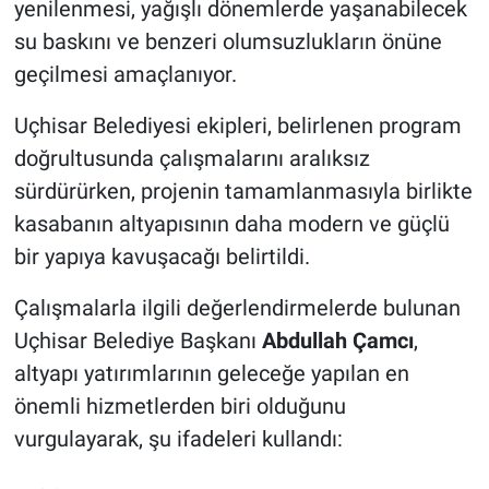
yenilenmesi, yağışlı dönemlerde yaşanabilecek
Genel
su baskını ve benzeri olumsuzlukların önüne
Asayiş
geçilmesi amaçlanıyor.
Kültür - Sanat
Uçhisar Belediyesi ekipleri, belirlenen program
doğrultusunda çalışmalarını aralıksız
Politika
sürdürürken, projenin tamamlanmasıyla birlikte
kasabanın altyapısının daha modern ve güçlü
Magazin
bir yapıya kavuşacağı belirtildi.
Çevre
Çalışmalarla ilgili değerlendirmelerde bulunan
Uçhisar Belediye Başkanı
Abdullah Çamcı
,
Haberde İnsan
altyapı yatırımlarının geleceğe yapılan en
önemli hizmetlerden biri olduğunu
vurgulayarak, şu ifadeleri kullandı: