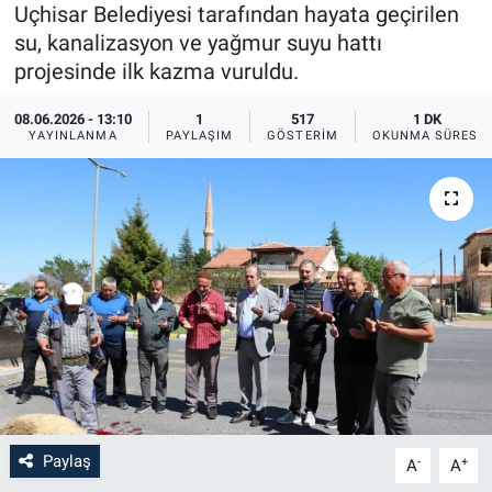
Uçhisar Belediyesi tarafından hayata geçirilen
Sağlık
İlan - Duyuru- Mesaj
İlan - Duyuru- Mesaj
su, kanalizasyon ve yağmur suyu hattı
projesinde ilk kazma vuruldu.
Yerel
Türkiye Gündemi
Türkiye Gündemi
08.06.2026 - 13:10
1
517
1 DK
YAYINLANMA
PAYLAŞIM
GÖSTERIM
OKUNMA SÜRESI
Genel
Sizden Gelenler
Sizden Gelenler
Asayiş
Yaşam
Sağlık
Eğitim
Kültür
3.Sayfa
Paylaş
-
+
A
A
Medya