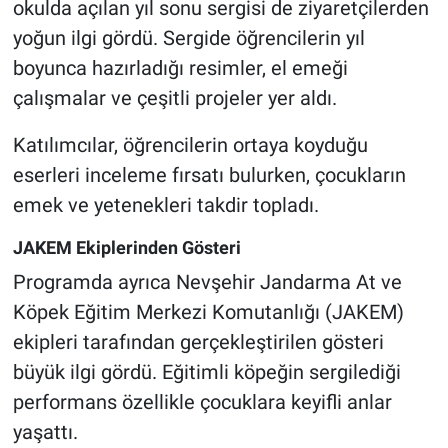
okulda açılan yıl sonu sergisi de ziyaretçilerden
Genel
yoğun ilgi gördü. Sergide öğrencilerin yıl
Asayiş
boyunca hazırladığı resimler, el emeği
çalışmalar ve çeşitli projeler yer aldı.
Kültür - Sanat
Katılımcılar, öğrencilerin ortaya koyduğu
Politika
eserleri inceleme fırsatı bulurken, çocukların
emek ve yetenekleri takdir topladı.
Magazin
JAKEM Ekiplerinden Gösteri
Çevre
Programda ayrıca Nevşehir Jandarma At ve
Köpek Eğitim Merkezi Komutanlığı (JAKEM)
Haberde İnsan
ekipleri tarafından gerçekleştirilen gösteri
büyük ilgi gördü. Eğitimli köpeğin sergilediği
performans özellikle çocuklara keyifli anlar
yaşattı.