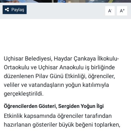
Paylaş
-
+
A
A
Bilim-Tek
Teknoloji
Röportaj
Uçhisar Belediyesi, Haydar Çankaya İlkokulu-
Kayseri
Ortaokulu ve Uçhisar Anaokulu iş birliğinde
Niğde
düzenlenen Pilav Günü Etkinliği, öğrenciler,
veliler ve vatandaşların yoğun katılımıyla
Aksaray
gerçekleştirildi.
Kırşehir
Öğrencilerden Gösteri, Sergiden Yoğun İlgi
Etkinlik kapsamında öğrenciler tarafından
Yerel
hazırlanan gösteriler büyük beğeni toplarken,