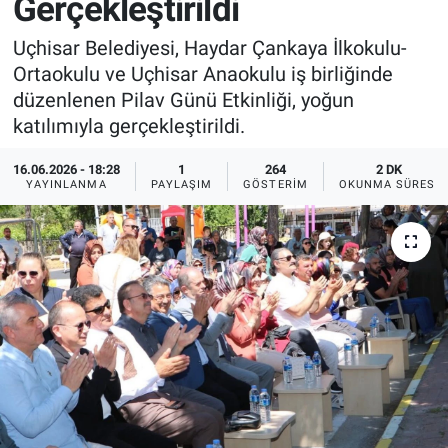
Gerçekleştirildi
Sağlık
İlan - Duyuru- Mesaj
İlan - Duyuru- Mesaj
Uçhisar Belediyesi, Haydar Çankaya İlkokulu-
Ortaokulu ve Uçhisar Anaokulu iş birliğinde
Yerel
Türkiye Gündemi
Türkiye Gündemi
düzenlenen Pilav Günü Etkinliği, yoğun
katılımıyla gerçekleştirildi.
Genel
Sizden Gelenler
Sizden Gelenler
16.06.2026 - 18:28
1
264
2 DK
YAYINLANMA
PAYLAŞIM
GÖSTERIM
OKUNMA SÜRESI
Asayiş
Yaşam
Sağlık
Eğitim
Kültür
3.Sayfa
Medya