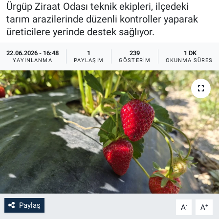
Ürgüp Ziraat Odası teknik ekipleri, ilçedeki
Sağlık
İlan - Duyuru- Mesaj
İlan - Duyuru- Mesaj
tarım arazilerinde düzenli kontroller yaparak
üreticilere yerinde destek sağlıyor.
Yerel
Türkiye Gündemi
Türkiye Gündemi
22.06.2026 - 16:48
1
239
1 DK
YAYINLANMA
PAYLAŞIM
GÖSTERIM
OKUNMA SÜRESI
Genel
Sizden Gelenler
Sizden Gelenler
Asayiş
Yaşam
Sağlık
Eğitim
Kültür
3.Sayfa
Paylaş
-
+
A
A
Medya