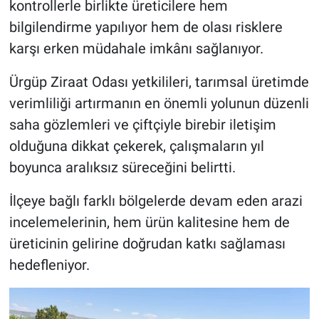
kontrollerle birlikte üreticilere hem
Genel
bilgilendirme yapılıyor hem de olası risklere
Asayiş
karşı erken müdahale imkânı sağlanıyor.
Kültür - Sanat
Ürgüp Ziraat Odası yetkilileri, tarımsal üretimde
verimliliği artırmanın en önemli yolunun düzenli
Politika
saha gözlemleri ve çiftçiyle birebir iletişim
olduğuna dikkat çekerek, çalışmaların yıl
Magazin
boyunca aralıksız süreceğini belirtti.
Çevre
İlçeye bağlı farklı bölgelerde devam eden arazi
incelemelerinin, hem ürün kalitesine hem de
Haberde İnsan
üreticinin gelirine doğrudan katkı sağlaması
hedefleniyor.