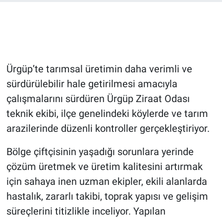
Bilim-Tek
Teknoloji
Ürgüp’te tarımsal üretimin daha verimli ve
Röportaj
sürdürülebilir hale getirilmesi amacıyla
çalışmalarını sürdüren Ürgüp Ziraat Odası
Kayseri
teknik ekibi, ilçe genelindeki köylerde ve tarım
Niğde
arazilerinde düzenli kontroller gerçekleştiriyor.
Aksaray
Bölge çiftçisinin yaşadığı sorunlara yerinde
çözüm üretmek ve üretim kalitesini artırmak
Kırşehir
için sahaya inen uzman ekipler, ekili alanlarda
hastalık, zararlı takibi, toprak yapısı ve gelişim
Yerel
süreçlerini titizlikle inceliyor. Yapılan