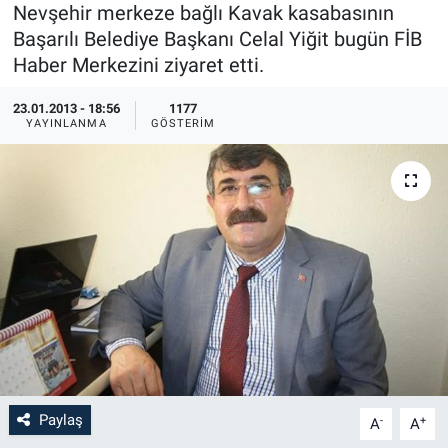
Nevşehir merkeze bağlı Kavak kasabasının
Sağlık
İlan - Duyuru- Mesaj
İlan - Duyuru- Mesaj
Başarılı Belediye Başkanı Celal Yiğit bugün FİB
Haber Merkezini ziyaret etti.
Yerel
Türkiye Gündemi
Türkiye Gündemi
23.01.2013 - 18:56
1177
YAYINLANMA
GÖSTERIM
Genel
Sizden Gelenler
Sizden Gelenler
Asayiş
Yaşam
Sağlık
Eğitim
Kültür
3.Sayfa
Paylaş
-
+
A
A
Medya