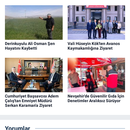
Derinkuyulu Ali Osman Şen
Vali Hüseyin Kök'ten Avanos
Hayatını Kaybetti
Kaymakamlığına Ziyaret
Cumhuriyet Başsavcısı Adem
Nevşehir'de Güvenilir Gıda İçin
Çalış'tan Emniyet Müdürü
Denetimler Aralıksız Sürüyor
Serkan Karaman'a Ziyaret
Yorumlar