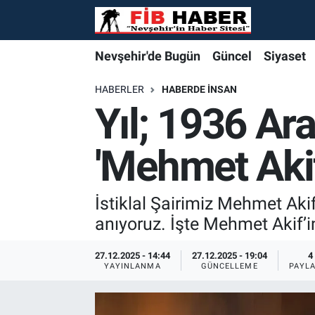
Foto Galeri
Nevşehir'de Bugün
Nevşehir'de Bugün
Nevşehir'de Bugün
Nöbetçi Eczaneler
Nevşehir'de Bugün
Güncel
Siyaset
Video
Güncel
Güncel
Güncel
Hava Durumu
HABERLER
HABERDE İNSAN
Yıl; 1936 Ar
Yazarlar
Siyaset
Siyaset
Siyaset
Trafik Durumu
'Mehmet Akif 
Özel Haber
Özel Haber
Özel Haber
Süper Lig Puan Durumu ve Fikstür
Turizm
Turizm
Turizm
Tüm Manşetler
İstiklal Şairimiz Mehmet Ak
anıyoruz. İşte Mehmet Akif’in 
Ekonomi
Ekonomi
Ekonomi
Son Dakika Haberleri
27.12.2025 - 14:44
27.12.2025 - 19:04
4
YAYINLANMA
GÜNCELLEME
PAYL
Spor
Spor
Spor
Haber Arşivi
Yaşam
Gündem
Gündem