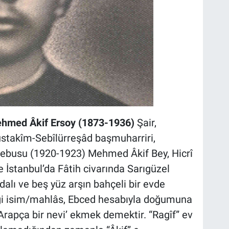
 Mehmed Âkif Ersoy (1873-1936)
Şair,
Müstakîm-Sebîlürreşâd başmuharriri,
Mebusu (1920-1923) Mehmed Âkif Bey, Hicrî
e İstanbul’da Fâtih civarında Sarıgüzel
alı ve beş yüz arşın bahçeli bir evde
ği isim/mahlâs, Ebced hesabıyla doğumuna
 Arapça bir nevi’ ekmek demektir. “Ragîf” ev