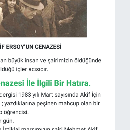
İF ERSOY’UN CENAZESİ
azan büyük insan ve şairimizin öldüğünde
düğü içler acısıdır.
zesi İle İlgili Bir Hatıra.
dergisi 1983 yılı Mart sayısında Akif İçin
da ; yazdıklarına peşinen mahcup olan bir
p öğrencisi.
r gün.
de İstiklal marşımızın şairi Mehmet Akif