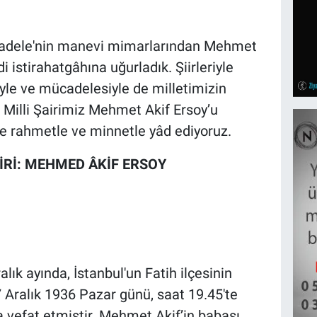
 Mücadele'nin manevi mimarlarından Mehmet
i istirahatgâhına uğurladık. Şiirleriyle
riyle ve mücadelesiyle de milletimizin
 Milli Şairimiz Mehmet Akif Ersoy’u
de rahmetle ve minnetle yâd ediyoruz.
İRİ: MEHMED ÂKİF ERSOY
lık ayında, İstanbul'un Fatih ilçesinin
Aralık 1936 Pazar günü, saat 19.45'te
 vefat etmiştir. Mehmet Akif’in babası