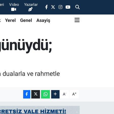
eri
Video
Yazarlar
k
Yerel
Genel
Asayiş
 günüydü;
 dualarla ve rahmetle
-
+
A
A