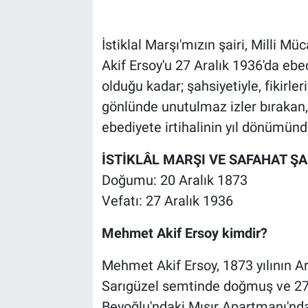
Bilim-Tek
İstiklal Marşı'mızın şairi, Milli
Akif Ersoy'u 27 Aralık 1936'da ebed
Teknoloji
olduğu kadar; şahsiyetiyle, fikirle
Röportaj
gönlünde unutulmaz izler bırakan,
ebediyete irtihalinin yıl dönümün
Kayseri
İSTİKLÂL MARŞI VE SAFAHAT ŞA
Niğde
Doğumu: 20 Aralık 1873
Vefatı: 27 Aralık 1936
Aksaray
Mehmet Akif Ersoy kimdir?
Kırşehir
Mehmet Akif Ersoy, 1873 yılının Ara
Yerel
Sarıgüzel semtinde doğmuş ve 27 
Beyoğlu'ndaki Mısır Apartmanı'nda