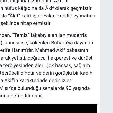
nılamadığından zamanla “Âkif” e
n nüfus kâğıdına da Âkif olarak geçmiştir.
da “Âkif” kalmıştır. Fakat kendi beyanatına
şeklinde hitap etmiştir.
ndan, “Temiz” lakabıyla anılan müderris
; annesi ise, kökenleri Buhara’ya dayanan
Şerife Hanım’dır. Mehmed Âkif babasının
olarak yetişti; doğrucu, hakperest ve dürüst
ba terbiyesinden aldı. Çok hassas, sağlam
 tecrübeli dindar ve derin görüşlü bir kadın
Âkif’in karakterinde derin izler
n Mısır’da bulunduğu senelerde 90 yaşında
rına defnedilmiştir.