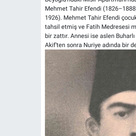
Genel
Mehmet Tahir Efendi (1826–1888)
1926). Mehmet Tahir Efendi çocuk 
Asayiş
tahsil etmiş ve Fatih Medresesi m
Kültür - Sanat
bir zattır. Annesi ise aslen Buharl
Akif'ten sonra Nuriye adında bir de
Politika
Magazin
Çevre
Haberde İnsan