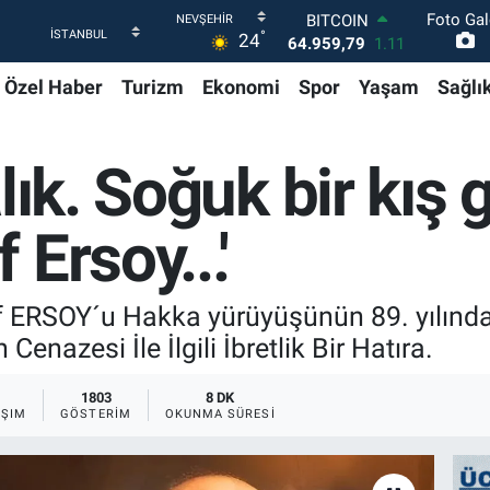
Foto Gal
DOLAR
°
24
47,7436
0.18
EURO
Özel Haber
Turizm
Ekonomi
Spor
Yaşam
Sağlı
55,2510
0.32
STERLİN
64,4811
0.38
GRAM ALTIN
alık. Soğuk bir kış
6660.55
0.03
BİST100
13.779
-14
Ersoy...'
BITCOIN
64.959,79
1.11
if ERSOY´u Hakka yürüyüşünün 89. yılında
Cenazesi İle İlgili İbretlik Bir Hatıra.
1803
8 DK
AŞIM
GÖSTERIM
OKUNMA SÜRESI