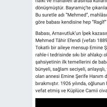
halkı ve mahalleli arasında kulla
dönüşmüştür. Bayramiç’te çıkarıla
Bu suretle adı “Mehmed”, mahlâsı 
göre babası kendisine hep “Ragîf” 
Babası, Arnavutluk’un İpek kazası
Mehmed Tâhir Efendi (vefatı 1889)
Tokatlı bir aileye mensup Emine 
rahle-i tedrisinde sıkı bir ahlakçı 
şahsiyetinin ilk temellerini de ba
bünyeli, sağlam seciyeli, anlayışlı,
olan annesi Emine Şerife Hanım da 
bırakmıştır. 1926 yılında, oğlunu
vefat etmiş ve Küplüce Camii civa