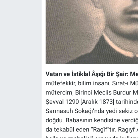
Vatan ve İstiklal Âşığı Bir Şair:
mütefekkir, bilim insanı, Sırat-ı 
mütercim, Birinci Meclis Burdur 
Şevval 1290 [Aralık 1873] tarihind
Sarınasuh Sokağı’nda yedi sekiz od
doğdu. Babasının kendisine verdi
da tekabül eden “Ragîf”tır. Ragıyf