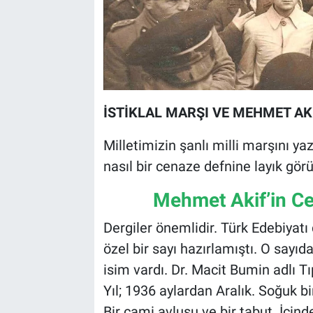
İSTİKLAL MARŞI VE MEHMET AK
Milletimizin şanlı milli marşını y
nasıl bir cenaze defnine layık görül
Mehmet Akif’in Cena
Dergiler önemlidir. Türk Edebiyatı 
özel bir sayı hazırlamıştı. O sayı
isim vardı. Dr. Macit Bumin adlı Tı
Yıl; 1936 aylardan Aralık. Soğuk bi
Bir cami avlusu ve bir tabut. İçin