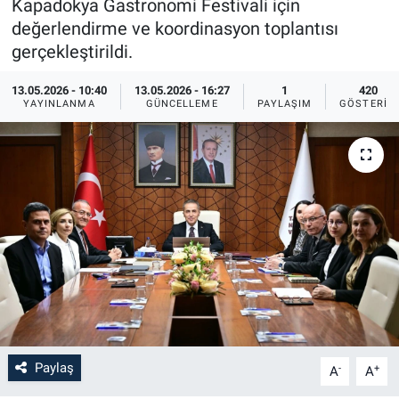
Kapadokya Gastronomi Festivali için
değerlendirme ve koordinasyon toplantısı
Bilim-Tek
gerçekleştirildi.
Teknoloji
13.05.2026 - 10:40
13.05.2026 - 16:27
1
420
YAYINLANMA
GÜNCELLEME
PAYLAŞIM
GÖSTERIM
Röportaj
Kayseri
Niğde
Aksaray
Kırşehir
Yerel
Paylaş
-
+
A
A