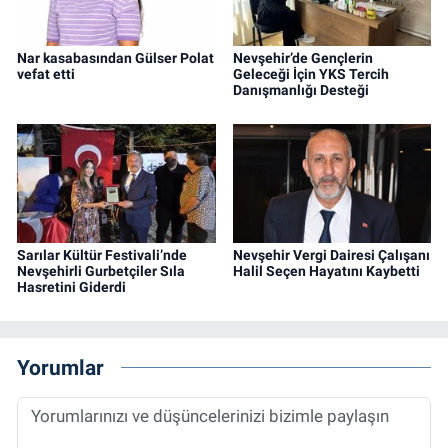
Nar kasabasından Gülser Polat
Nevşehir’de Gençlerin
vefat etti
Geleceği İçin YKS Tercih
Danışmanlığı Desteği
Sarılar Kültür Festivali’nde
Nevşehir Vergi Dairesi Çalışanı
Nevşehirli Gurbetçiler Sıla
Halil Seçen Hayatını Kaybetti
Hasretini Giderdi
Yorumlar