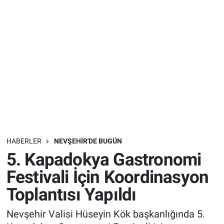
Sağlık
İlan - Duyuru- Mesaj
İlan - Duyuru- Mesaj
Yerel
Türkiye Gündemi
Türkiye Gündemi
Genel
Sizden Gelenler
Sizden Gelenler
Asayiş
Yaşam
Sağlık
HABERLER
NEVŞEHIR'DE BUGÜN
Eğitim
5. Kapadokya Gastronomi
Kültür
Festivali İçin Koordinasyon
Toplantısı Yapıldı
3.Sayfa
Nevşehir Valisi Hüseyin Kök başkanlığında 5.
Medya