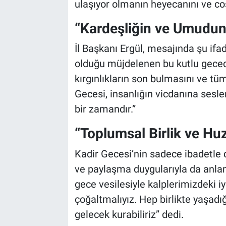
ulaşıyor olmanın heyecanını ve coş
Bilim-Tek
“Kardeşliğin ve Umudun 
İl Başkanı Ergül, mesajında şu ifad
Teknoloji
olduğu müjdelenen bu kutlu gecede
Röportaj
kırgınlıkların son bulmasını ve tü
Gecesi, insanlığın vicdanına sesle
Kayseri
bir zamandır.”
Niğde
“Toplumsal Birlik ve Huzu
Aksaray
Kadir Gecesi’nin sadece ibadetle
ve paylaşma duygularıyla da anlam
Kırşehir
gece vesilesiyle kalplerimizdeki iyi
çoğaltmalıyız. Hep birlikte yaşadı
Yerel
gelecek kurabiliriz” dedi.