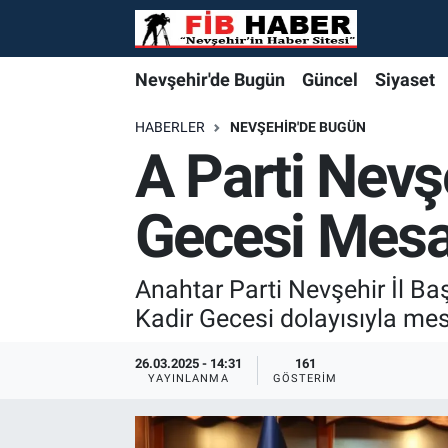
Foto Galeri
Nevşehir'de Bugün
Nevşehir'de Bugün
Nevşehir'de Bugün
Nöbetçi Eczaneler
Nevşehir'de Bugün
Güncel
Siyaset
Video
Güncel
Güncel
Güncel
Hava Durumu
HABERLER
NEVŞEHIR'DE BUGÜN
A Parti Nevş
Yazarlar
Siyaset
Siyaset
Siyaset
Trafik Durumu
Gecesi Mesa
Özel Haber
Özel Haber
Özel Haber
Süper Lig Puan Durumu ve Fikstür
Turizm
Turizm
Turizm
Tüm Manşetler
Anahtar Parti Nevşehir İl Ba
Kadir Gecesi dolayısıyla mes
Ekonomi
Ekonomi
Ekonomi
Son Dakika Haberleri
26.03.2025 - 14:31
161
YAYINLANMA
GÖSTERIM
Spor
Spor
Spor
Haber Arşivi
Yaşam
Gündem
Gündem