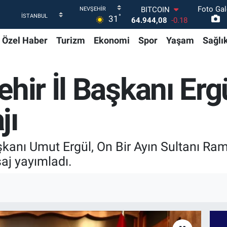
64.944,08
-0.18
Foto Gal
DOLAR
°
31
47,7436
0.18
EURO
Özel Haber
Turizm
Ekonomi
Spor
Yaşam
Sağlı
55,2510
0.32
STERLİN
64,4811
0.38
GRAM ALTIN
ehir İl Başkanı Erg
6660.55
0.03
BİST100
jı
13.779
-14
şkanı Umut Ergül, On Bir Ayın Sultanı Ram
aj yayımladı.