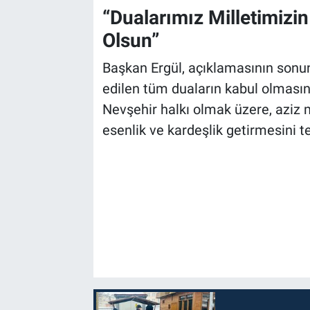
Genel
“Dualarımız Milletimizi
Olsun”
Asayiş
Başkan Ergül, açıklamasının sonu
Kültür - Sanat
edilen tüm duaların kabul olmasın
Nevşehir halkı olmak üzere, aziz m
Politika
esenlik ve kardeşlik getirmesini t
Magazin
Çevre
Haberde İnsan