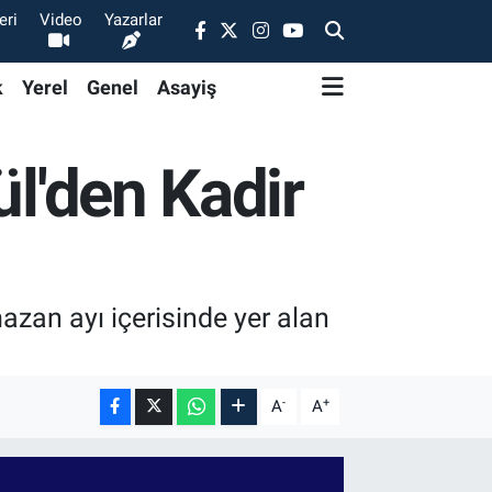
eri
Video
Yazarlar
k
Yerel
Genel
Asayiş
ül'den Kadir
azan ayı içerisinde yer alan
-
+
A
A