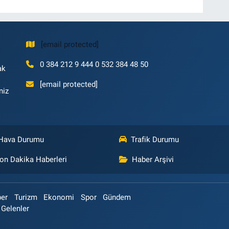
[email protected]
0 384 212 9 444 0 532 384 48 50
ak
[email protected]
niz
Hava Durumu
Trafik Durumu
on Dakika Haberleri
Haber Arşivi
ber
Turizm
Ekonomi
Spor
Gündem
 Gelenler