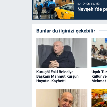
EDITÖRÜN SEÇTIĞI
Nevşehir'de po
Bunlar da ilginizi çekebilir
Kurugöl Eski Belediye
Uşak Tur
Başkanı Mahmut Kurşun
Kültür v
Hayatını Kaybetti
Mehmet N