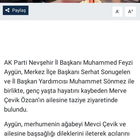
Paylaş
-
+
A
A
Bilim-Tek
Teknoloji
Röportaj
AK Parti Nevşehir İl Başkanı Muhammed Feyzi
Kayseri
Aygün, Merkez İlçe Başkanı Serhat Sonugelen
Niğde
ve İl Başkan Yardımcısı Muhammet Sönmez ile
birlikte, genç yaşta hayatını kaybeden Merve
Aksaray
Çevik Özcan’ın ailesine taziye ziyaretinde
bulundu.
Kırşehir
Aygün, merhumenin ağabeyi Mevci Çevik ve
Yerel
ailesine başsağlığı dileklerini ileterek acılarını