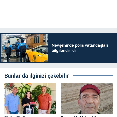
Nevşehir'de polis vatandaşları
bilgilendirildi
Bunlar da ilginizi çekebilir