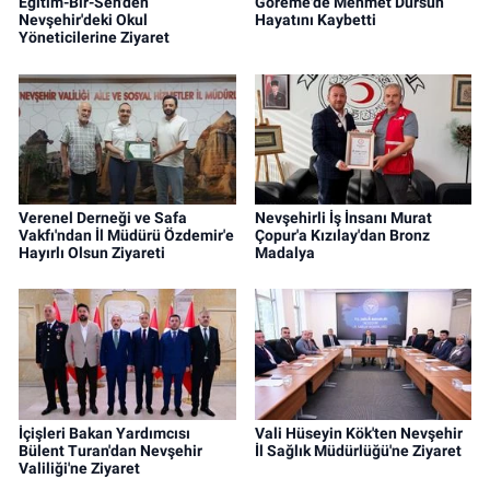
Eğitim-Bir-Sen'den
Göreme'de Mehmet Dursun
Nevşehir'deki Okul
Hayatını Kaybetti
Yöneticilerine Ziyaret
Verenel Derneği ve Safa
Nevşehirli İş İnsanı Murat
Vakfı'ndan İl Müdürü Özdemir'e
Çopur'a Kızılay'dan Bronz
Hayırlı Olsun Ziyareti
Madalya
İçişleri Bakan Yardımcısı
Vali Hüseyin Kök'ten Nevşehir
Bülent Turan'dan Nevşehir
İl Sağlık Müdürlüğü'ne Ziyaret
Valiliği'ne Ziyaret