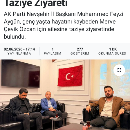
Taziye Ziyareti
Sağlık
İlan - Duyuru- Mesaj
İlan - Duyuru- Mesaj
AK Parti Nevşehir İl Başkanı Muhammed Feyzi
Aygün, genç yaşta hayatını kaybeden Merve
Yerel
Türkiye Gündemi
Türkiye Gündemi
Çevik Özcan için ailesine taziye ziyaretinde
bulundu.
Genel
Sizden Gelenler
Sizden Gelenler
02.06.2026 - 17:14
1
277
1 DK
YAYINLANMA
PAYLAŞIM
GÖSTERIM
OKUNMA SÜRESI
Asayiş
Yaşam
Sağlık
Eğitim
Kültür
3.Sayfa
Medya