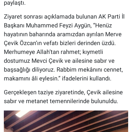
paylaştı.
Genel
Ziyaret sonrası açıklamada bulunan AK Parti İl
Asayiş
Başkanı Muhammed Feyzi Aygün, “Henüz
Kültür - Sanat
hayatının baharında aramızdan ayrılan Merve
Çevik Özcan’ın vefatı bizleri derinden üzdü.
Politika
Merhumeye Allah’tan rahmet; kıymetli
dostumuz Mevci Çevik ve ailesine sabır ve
Magazin
başsağlığı diliyoruz. Rabbim mekânını cennet,
Çevre
makamını âli eylesin.” ifadelerini kullandı.
Gerçekleşen taziye ziyaretinde, Çevik ailesine
Haberde İnsan
sabır ve metanet temennilerinde bulunuldu.