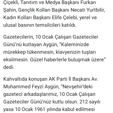
Çiçekli, Tanıtım ve Medya Başkanı Furkan
Genel
Şahin, Gençlik Kolları Başkanı Necati Yurtbilir,
Asayiş
Kadın Kolları Başkanı Elife Çelebi, yerel ve
ulusal basının temsilcileri katıldı.
Kültür - Sanat
Gazetecilerin, 10 Ocak Çalışan Gazeteciler
Politika
Günü’nü kutlayan Aygün, “Kaleminizde
mürekkep tükenmesin, klavyenizin tuşları
Magazin
eksilmesin. Güzel haberlerle buluşmak üzere”
Çevre
dedi.
Kahvaltıda konuşan AK Parti İl Başkanı Av.
Haberde İnsan
Muhammed Feyzi Aygün, “Nevşehir’deki
gazeteci arkadaşlarımız, 10 Ocak Çalışan
Gazeteciler Günü’nüz kutlu olsun. 212 sayılı
yasa 10 Ocak 1961 yılında kabul edilmesi