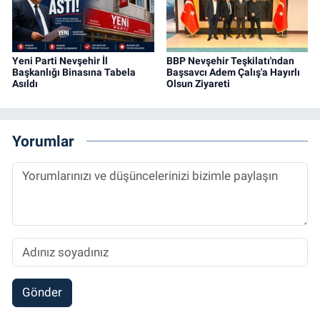
Yeni Parti Nevşehir İl
BBP Nevşehir Teşkilatı'ndan
Başkanlığı Binasına Tabela
Başsavcı Adem Çalış'a Hayırlı
Asıldı
Olsun Ziyareti
Yorumlar
Gönder