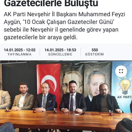
Gazetecilerle Buluştu
Sağlık
İlan - Duyuru- Mesaj
İlan - Duyuru- Mesaj
AK Parti Nevşehir İl Başkanı Muhammed Feyzi
Aygün, ‘10 Ocak Çalışan Gazeteciler Günü’
Yerel
Türkiye Gündemi
Türkiye Gündemi
sebebi ile Nevşehir il genelinde görev yapan
gazetecilerle bir araya geldi.
Genel
Sizden Gelenler
Sizden Gelenler
14.01.2025 - 12:02
14.01.2025 - 18:53
550
YAYINLANMA
GÜNCELLEME
GÖSTERIM
Asayiş
Yaşam
Sağlık
Eğitim
Kültür
3.Sayfa
Medya