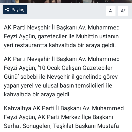
Paylaş
-
+
A
A
Bilim-Tek
AK Parti Nevşehir İl Başkanı Av. Muhammed
Teknoloji
Feyzi Aygün, gazeteciler ile Muhittin ustanın
Röportaj
yeri restaurantta kahvaltıda bir araya geldi.
AK Parti Nevşehir İl Başkanı Av. Muhammed
Kayseri
Feyzi Aygün, ‘10 Ocak Çalışan Gazeteciler
Niğde
Günü’ sebebi ile Nevşehir il genelinde görev
yapan yerel ve ulusal basın temsilcileri ile
Aksaray
kahvaltıda bir araya geldi.
Kırşehir
Kahvaltıya AK Parti İl Başkanı Av. Muhammed
Feyzi Aygün, AK Parti Merkez İlçe Başkanı
Yerel
Serhat Sonugelen, Teşkilat Başkanı Mustafa