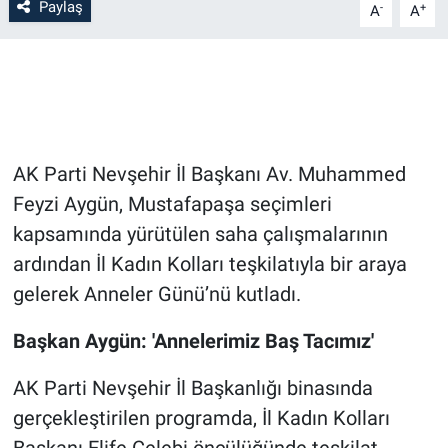
Paylaş
-
+
A
A
Bilim-Tek
Teknoloji
Röportaj
AK Parti Nevşehir İl Başkanı Av. Muhammed
Kayseri
Feyzi Aygün, Mustafapaşa seçimleri
kapsamında yürütülen saha çalışmalarının
Niğde
ardından İl Kadın Kolları teşkilatıyla bir araya
gelerek Anneler Günü’nü kutladı.
Aksaray
Başkan Aygün: 'Annelerimiz Baş Tacımız'
Kırşehir
AK Parti Nevşehir İl Başkanlığı binasında
Yerel
gerçekleştirilen programda, İl Kadın Kolları
Başkanı Elife Çelebi öncülüğünde teşkilat