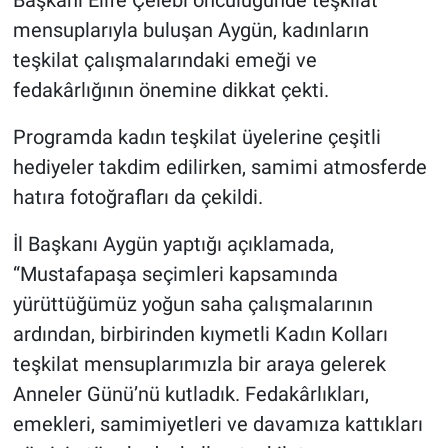
Genel
mensuplarıyla buluşan Aygün, kadınların
teşkilat çalışmalarındaki emeği ve
Asayiş
fedakârlığının önemine dikkat çekti.
Kültür - Sanat
Programda kadın teşkilat üyelerine çeşitli
Politika
hediyeler takdim edilirken, samimi atmosferde
hatıra fotoğrafları da çekildi.
Magazin
İl Başkanı Aygün yaptığı açıklamada,
Çevre
“Mustafapaşa seçimleri kapsamında
yürüttüğümüz yoğun saha çalışmalarının
Haberde İnsan
ardından, birbirinden kıymetli Kadın Kolları
teşkilat mensuplarımızla bir araya gelerek
Anneler Günü’nü kutladık. Fedakârlıkları,
emekleri, samimiyetleri ve davamıza kattıkları