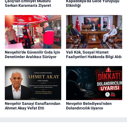
Çalış'tan Emniyet Müdürü
Kapadokya'da Gece Yürüyüşü
Serkan Karaman'a Ziyaret
Etkinliği
Nevşehir'de Güvenilir Gıda İçin
Vali Kök, Sosyal Hizmet
Denetimler Aralıksız Sürüyor
Faaliyetleri Hakkında Bilgi Aldı
Nevşehir Sanayi Esnaflarından
Nevşehir Belediyesi'nden
Ahmet Akay Vefat Etti
Dolandırıcılık Uyarısı