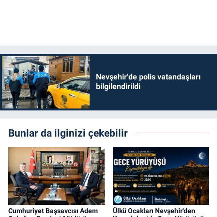
Nevşehir'de polis vatandaşları
bilgilendirildi
Bunlar da ilginizi çekebilir
Cumhuriyet Başsavcısı Adem
Ülkü Ocakları Nevşehir'den