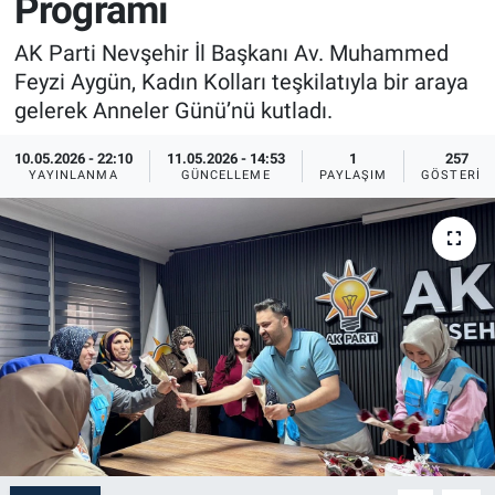
Programı
Sağlık
İlan - Duyuru- Mesaj
İlan - Duyuru- Mesaj
AK Parti Nevşehir İl Başkanı Av. Muhammed
Feyzi Aygün, Kadın Kolları teşkilatıyla bir araya
Yerel
Türkiye Gündemi
Türkiye Gündemi
gelerek Anneler Günü’nü kutladı.
Genel
Sizden Gelenler
Sizden Gelenler
10.05.2026 - 22:10
11.05.2026 - 14:53
1
257
YAYINLANMA
GÜNCELLEME
PAYLAŞIM
GÖSTERIM
Asayiş
Yaşam
Sağlık
Eğitim
Kültür
3.Sayfa
Medya