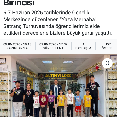
Birincisi
Sağlık
İlan - Duyuru- Mesaj
İlan - Duyuru- Mesaj
6-7 Haziran 2026 tarihlerinde Gençlik
Merkezinde düzenlenen "Yaza Merhaba"
Yerel
Türkiye Gündemi
Türkiye Gündemi
Satranç Turnuvasında öğrencilerimiz elde
ettikleri derecelerle bizlere büyük gurur yaşattı.
Genel
Sizden Gelenler
Sizden Gelenler
09.06.2026 - 10:18
09.06.2026 - 17:37
1
157
YAYINLANMA
GÜNCELLEME
PAYLAŞIM
GÖSTERIM
Asayiş
Yaşam
Sağlık
Eğitim
Kültür
3.Sayfa
Medya