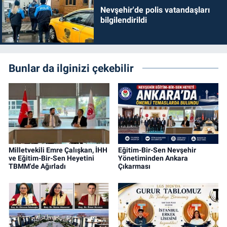
Nevşehir'de polis vatandaşları
bilgilendirildi
Bunlar da ilginizi çekebilir
Milletvekili Emre Çalışkan, İHH
Eğitim-Bir-Sen Nevşehir
ve Eğitim-Bir-Sen Heyetini
Yönetiminden Ankara
TBMM'de Ağırladı
Çıkarması