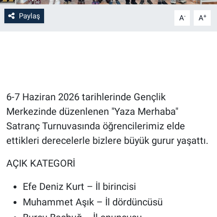
Paylaş
-
+
A
A
Bilim-Tek
Teknoloji
Röportaj
6-7 Haziran 2026 tarihlerinde Gençlik
Kayseri
Merkezinde düzenlenen "Yaza Merhaba"
Niğde
Satranç Turnuvasında öğrencilerimiz elde
ettikleri derecelerle bizlere büyük gurur yaşattı.
Aksaray
AÇIK KATEGORİ
Kırşehir
Efe Deniz Kurt – İl birincisi
Yerel
Muhammet Aşık – İl dördüncüsü