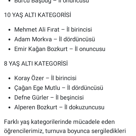
Burcu Başbuğ – İl onuncusu
Genel
10 YAŞ ALTI KATEGORİSİ
Asayiş
Mehmet Ali Fırat – İl birincisi
Kültür - Sanat
Adam Morkva – İl dördüncüsü
Emir Kağan Bozkurt – İl onuncusu
Politika
8 YAŞ ALTI KATEGORİSİ
Magazin
Koray Özer – İl birincisi
Çevre
Çağan Ege Mutlu – İl dördüncüsü
Haberde İnsan
Defne Gürler – İl beşincisi
Alperen Bozkurt – İl dokuzuncusu
Farklı yaş kategorilerinde mücadele eden
öğrencilerimiz, turnuva boyunca sergiledikleri