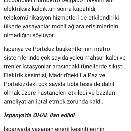
Genel
elektriksiz kaldıktan sonra kapatıldı,
telekomünikasyon hizmetleri de etkilendi; iki
Asayiş
ülkede yaşayanlar mobil ağlara erişimlerinin
Kültür - Sanat
olmadığını söylüyor.
Politika
İspanya ve Portekiz başkentlerinin metro
sistemlerinde çok sayıda yolcu mahsur kaldı ve
Magazin
trenler istasyonlar arasındaki tünellerde sıkıştı.
Elektrik kesintisi, Madrid'deki La Paz ve
Çevre
Portekiz'deki çok sayıda tıbbi tesis de dahil
Haberde İnsan
olmak üzere hastaneleri etkiledi ve bazıları
ameliyatları iptal etmek zorunda kaldı.
İspanya'da OHAL ilan edildi
İspanya'da yaşanan enerji kesintilerinin