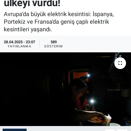
ülkeyi vurdu!
Sağlık
İlan - Duyuru- Mesaj
İlan - Duyuru- Mesaj
Avrupa’da büyük elektrik kesintisi: İspanya,
Portekiz ve Fransa'da geniş çaplı elektrik
Yerel
Türkiye Gündemi
Türkiye Gündemi
kesintileri yaşandı.
Genel
Sizden Gelenler
Sizden Gelenler
28.04.2025 - 23:07
589
YAYINLANMA
GÖSTERIM
Asayiş
Yaşam
Sağlık
Eğitim
Kültür
3.Sayfa
Medya