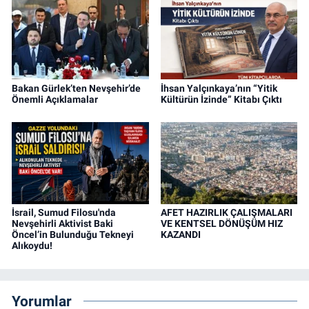
Bakan Gürlek’ten Nevşehir’de
İhsan Yalçınkaya’nın “Yitik
Önemli Açıklamalar
Kültürün İzinde” Kitabı Çıktı
İsrail, Sumud Filosu'nda
AFET HAZIRLIK ÇALIŞMALARI
Nevşehirli Aktivist Baki
VE KENTSEL DÖNÜŞÜM HIZ
Öncel’in Bulunduğu Tekneyi
KAZANDI
Alıkoydu!
Yorumlar