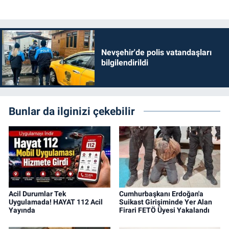
Nevşehir'de polis vatandaşları
bilgilendirildi
Bunlar da ilginizi çekebilir
Acil Durumlar Tek
Cumhurbaşkanı Erdoğan'a
Uygulamada! HAYAT 112 Acil
Suikast Girişiminde Yer Alan
Yayında
Firari FETÖ Üyesi Yakalandı