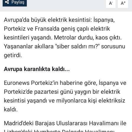
Paylaş
-
+
A
A
Bilim-Tek
Avrupa’da büyük elektrik kesintisi: İspanya,
Portekiz ve Fransa'da geniş çaplı elektrik
Teknoloji
kesintileri yaşandı. Metrolar durdu, kaos çıktı.
Röportaj
Yaşananlar akıllara "siber saldırı mı?" sorusunu
getirdi.
Kayseri
Avrupa karanlıkta kaldı...
Niğde
Euronews Portekiz'in haberine göre, İspanya ve
Aksaray
Portekiz'de pazartesi günü yaygın bir elektrik
kesintisi yaşandı ve milyonlarca kişi elektriksiz
Kırşehir
kaldı.
Yerel
Madrid'deki Barajas Uluslararası Havalimanı ile
Lizbon'daki Humberto Delgado Havalimanı