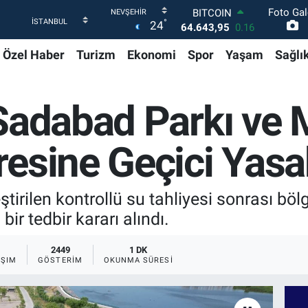
64.643,95
0.16
Foto Gal
DOLAR
°
24
47,6006
0.06
EURO
Özel Haber
Turizm
Ekonomi
Spor
Yaşam
Sağlı
55,0250
0.02
STERLİN
64,2398
0.2
Sadabad Parkı ve M
GRAM ALTIN
6500.87
0.12
BİST100
resine Geçici Yasa
13.799
70
tirilen kontrollü su tahliyesi sonrası böl
ir tedbir kararı alındı.
2449
1 DK
AŞIM
GÖSTERIM
OKUNMA SÜRESI