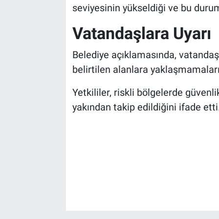
Genel
seviyesinin yükseldiği ve bu durumu
Asayiş
Vatandaşlara Uyarı
Kültür - Sanat
Belediye açıklamasında, vatandaşl
belirtilen alanlara yaklaşmamaları
Politika
Yetkililer, riskli bölgelerde güvenl
Magazin
yakından takip edildiğini ifade etti
Çevre
Haberde İnsan