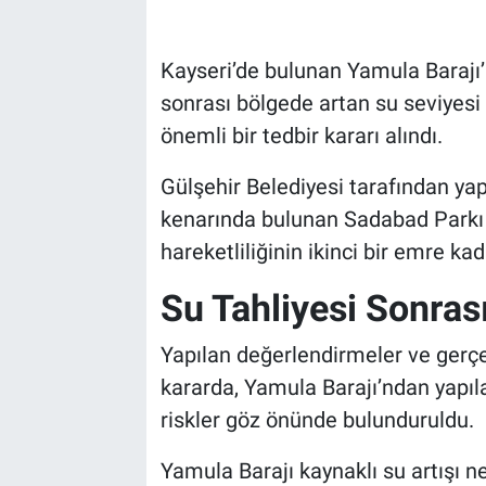
Bilim-Tek
Kayseri’de bulunan Yamula Barajı’n
sonrası bölgede artan su seviyesi 
Teknoloji
önemli bir tedbir kararı alındı.
Röportaj
Gülşehir Belediyesi tarafından yap
kenarında bulunan Sadabad Parkı 
Kayseri
hareketliliğinin ikinci bir emre ka
Niğde
Su Tahliyesi Sonras
Aksaray
Yapılan değerlendirmeler ve gerçe
Kırşehir
kararda, Yamula Barajı’ndan yapıla
riskler göz önünde bulunduruldu.
Yerel
Yamula Barajı kaynaklı su artışı n