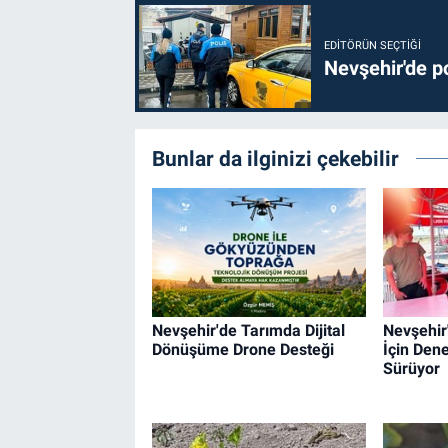
EDITÖRÜN SEÇTIĞI
Nevşehir'de po
Bunlar da ilginizi çekebilir
Nevşehir'de Tarımda Dijital
Nevşehir
Dönüşüme Drone Desteği
İçin Dene
Sürüyor