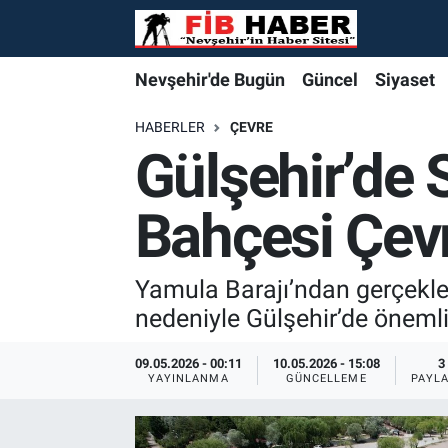
Foto Galeri
Nevşehir'de Bugün
Nevşehir'de Bugün
Nevşehir'de Bugün
Nöbetçi Eczaneler
Nevşehir'de Bugün
Güncel
Siyaset
Video
Güncel
Güncel
Güncel
Hava Durumu
HABERLER
ÇEVRE
Gülşehir’de 
Yazarlar
Siyaset
Siyaset
Siyaset
Trafik Durumu
Bahçesi Çev
Özel Haber
Özel Haber
Özel Haber
Süper Lig Puan Durumu ve Fikstür
Turizm
Turizm
Turizm
Tüm Manşetler
Yamula Barajı’ndan gerçekleş
nedeniyle Gülşehir’de önemli b
Ekonomi
Ekonomi
Ekonomi
Son Dakika Haberleri
09.05.2026 - 00:11
10.05.2026 - 15:08
3
YAYINLANMA
GÜNCELLEME
PAYL
Spor
Spor
Spor
Haber Arşivi
Yaşam
Gündem
Gündem