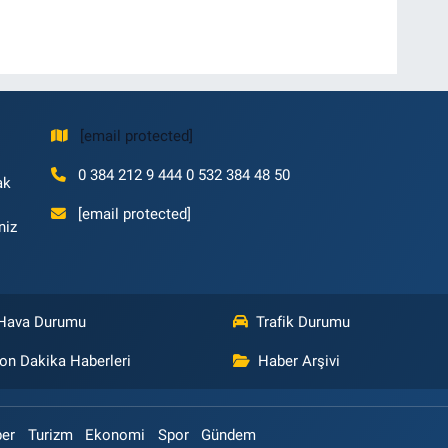
[email protected]
0 384 212 9 444 0 532 384 48 50
ak
[email protected]
niz
Hava Durumu
Trafik Durumu
on Dakika Haberleri
Haber Arşivi
ber
Turizm
Ekonomi
Spor
Gündem