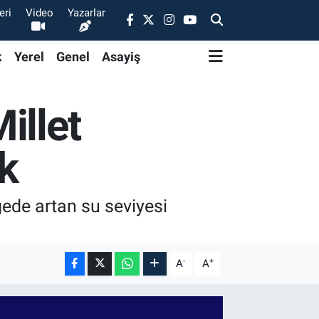
eri
Video
Yazarlar
k
Yerel
Genel
Asayiş
illet
k
gede artan su seviyesi
-
+
A
A