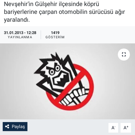
Nevşehir'in Gülşehir ilçesinde köprü
Sağlık
İlan - Duyuru- Mesaj
İlan - Duyuru- Mesaj
bariyerlerine çarpan otomobilin sürücüsü ağır
yaralandı.
Yerel
Türkiye Gündemi
Türkiye Gündemi
31.01.2013 - 12:28
1419
YAYINLANMA
GÖSTERIM
Genel
Sizden Gelenler
Sizden Gelenler
Asayiş
Yaşam
Sağlık
Eğitim
Kültür
3.Sayfa
Paylaş
-
+
A
A
Medya