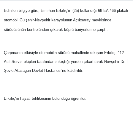
Edinilen bilgiye göre, Emirhan Erkılıç'ın (25) kullandığı 68 EA 466 plakalı
Bilim-Tek
otomobil Gülşehir-Nevşehir karayolunun Açıksaray mevkisinde
Teknoloji
sürücüsünün kontrolünden çıkarak köprü bariyerlerine çarptı.
Röportaj
Çarpmanın etkisiyle otomobilin sürücü mahallinde sıkışan Erkılıç, 112
Kayseri
Acil Servis ekipleri tarafından sıkıştığı yerden çıkartılarak Nevşehir Dr. İ.
Şevki Atasagun Devlet Hastanesi'ne kaldırıldı.
Niğde
Aksaray
Erkılıç'ın hayati tehlikesinin bulunduğu öğrenildi.
Kırşehir
Yerel