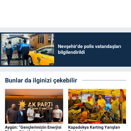
Genel
Asayiş
Kültür - Sanat
Nevşehir'de polis vatandaşları
Politika
bilgilendirildi
Magazin
Çevre
Bunlar da ilginizi çekebilir
Haberde İnsan
Aygün: “Gençlerimizin Enerjisi
Kapadokya Karting Yarışları