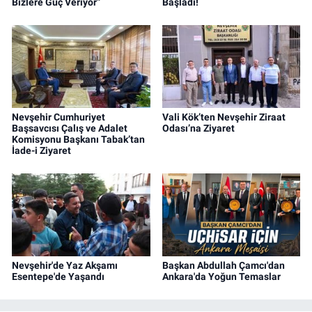
Bizlere Güç Veriyor”
Başladı!
Nevşehir Cumhuriyet
Vali Kök’ten Nevşehir Ziraat
Başsavcısı Çalış ve Adalet
Odası’na Ziyaret
Komisyonu Başkanı Tabak’tan
İade-i Ziyaret
Nevşehir'de Yaz Akşamı
Başkan Abdullah Çamcı'dan
Esentepe'de Yaşandı
Ankara'da Yoğun Temaslar