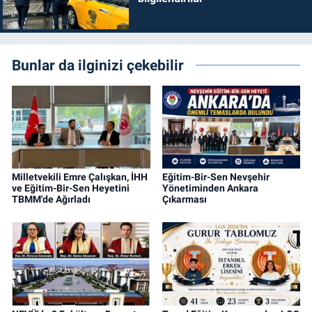
Bunlar da ilginizi çekebilir
Milletvekili Emre Çalışkan, İHH
Eğitim-Bir-Sen Nevşehir
ve Eğitim-Bir-Sen Heyetini
Yönetiminden Ankara
TBMM'de Ağırladı
Çıkarması