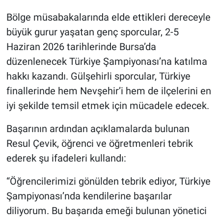
Genel
Bölge müsabakalarında elde ettikleri dereceyle
Asayiş
büyük gurur yaşatan genç sporcular, 2-5
Haziran 2026 tarihlerinde Bursa’da
Kültür - Sanat
düzenlenecek Türkiye Şampiyonası’na katılma
hakkı kazandı. Gülşehirli sporcular, Türkiye
Politika
finallerinde hem Nevşehir’i hem de ilçelerini en
Magazin
iyi şekilde temsil etmek için mücadele edecek.
Başarının ardından açıklamalarda bulunan
Çevre
Resul Çevik, öğrenci ve öğretmenleri tebrik
Haberde İnsan
ederek şu ifadeleri kullandı:
“Öğrencilerimizi gönülden tebrik ediyor, Türkiye
Şampiyonası’nda kendilerine başarılar
diliyorum. Bu başarıda emeği bulunan yönetici