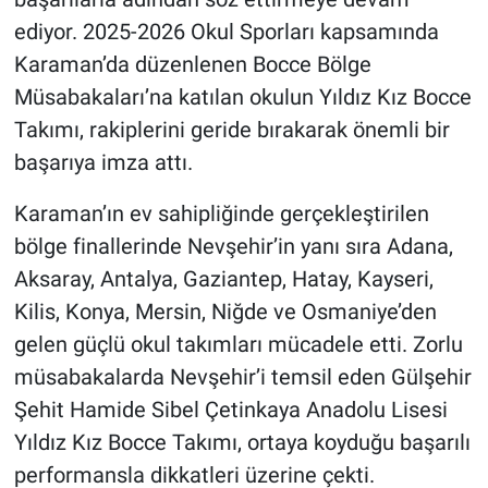
ediyor. 2025-2026 Okul Sporları kapsamında
Bilim-Tek
Karaman’da düzenlenen Bocce Bölge
Müsabakaları’na katılan okulun Yıldız Kız Bocce
Teknoloji
Takımı, rakiplerini geride bırakarak önemli bir
başarıya imza attı.
Röportaj
Karaman’ın ev sahipliğinde gerçekleştirilen
Kayseri
bölge finallerinde Nevşehir’in yanı sıra Adana,
Niğde
Aksaray, Antalya, Gaziantep, Hatay, Kayseri,
Kilis, Konya, Mersin, Niğde ve Osmaniye’den
Aksaray
gelen güçlü okul takımları mücadele etti. Zorlu
müsabakalarda Nevşehir’i temsil eden Gülşehir
Kırşehir
Şehit Hamide Sibel Çetinkaya Anadolu Lisesi
Yıldız Kız Bocce Takımı, ortaya koyduğu başarılı
Yerel
performansla dikkatleri üzerine çekti.