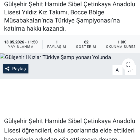
Gülşehir Şehit Hamide Sibel Çetinkaya Anadolu
Sağlık
İlan - Duyuru- Mesaj
İlan - Duyuru- Mesaj
Lisesi Yıldız Kız Takımı, Bocce Bölge
Müsabakaları’nda Türkiye Şampiyonası’na
Yerel
Türkiye Gündemi
Türkiye Gündemi
katılma hakkı kazandı.
13.05.2026 - 11:50
1
62
1 DK
Genel
Sizden Gelenler
Sizden Gelenler
YAYINLANMA
PAYLAŞIM
GÖSTERIM
OKUNMA SÜRESI
Asayiş
Yaşam
Paylaş
-
+
A
A
Sağlık
Eğitim
Kültür
Gülşehir Şehit Hamide Sibel Çetinkaya Anadolu
3.Sayfa
Lisesi öğrencileri, okul sporlarında elde ettikleri
Medya
başarılarla adından söz ettirmeye devam