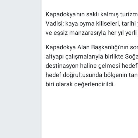
Genel
Kapadokya'nın saklı kalmış turizm
Asayiş
Vadisi; kaya oyma kiliseleri, tarihi
ve eşsiz manzarasıyla her yıl yerli 
Kültür - Sanat
Kapadokya Alan Başkanlığı'nın so
Politika
altyapı çalışmalarıyla birlikte Soğ
destinasyon haline gelmesi hedefl
Magazin
hedef doğrultusunda bölgenin tan
Çevre
biri olarak değerlendirildi.
Haberde İnsan