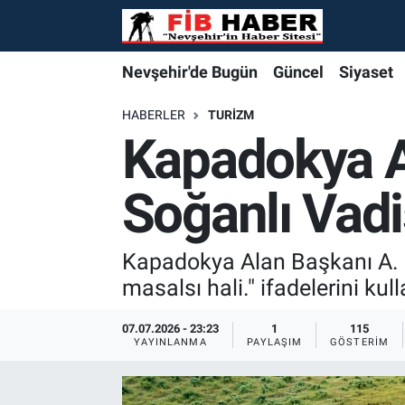
Foto Galeri
Nevşehir'de Bugün
Nevşehir'de Bugün
Nevşehir'de Bugün
Nöbetçi Eczaneler
Nevşehir'de Bugün
Güncel
Siyaset
Video
Güncel
Güncel
Güncel
Hava Durumu
HABERLER
TURIZM
Kapadokya A
Yazarlar
Siyaset
Siyaset
Siyaset
Trafik Durumu
Soğanlı Vadi
Özel Haber
Özel Haber
Özel Haber
Süper Lig Puan Durumu ve Fikstür
Turizm
Turizm
Turizm
Tüm Manşetler
Kapadokya Alan Başkanı A. C
masalsı hali." ifadelerini kull
Ekonomi
Ekonomi
Ekonomi
Son Dakika Haberleri
07.07.2026 - 23:23
1
115
YAYINLANMA
PAYLAŞIM
GÖSTERIM
Spor
Spor
Spor
Haber Arşivi
Yaşam
Gündem
Gündem