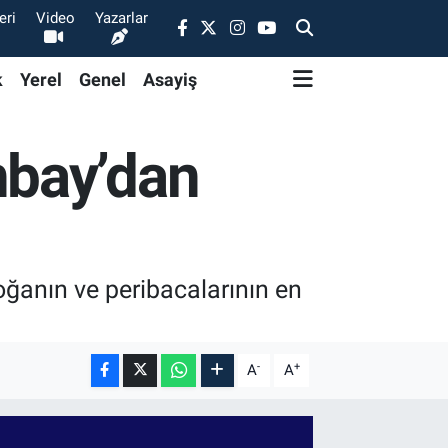
eri
Video
Yazarlar
k
Yerel
Genel
Asayiş
nbay’dan
ğanın ve peribacalarının en
-
+
A
A