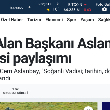
Foto Gal
DOLAR
°
16
47,7143
0.16
EURO
Özel Haber
Turizm
Ekonomi
Spor
Yaşam
Sağlı
55,0317
-0.02
STERLİN
64,2463
0.07
GRAM ALTIN
lan Başkanı Asla
6510.40
0.45
BİST100
13.799
70
si paylaşımı
BITCOIN
64.225,61
-0.63
em Aslanbay, "Soğanlı Vadisi; tarihin, do
andı.
1 DK
OKUNMA SÜRESI