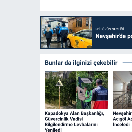
EDITÖRÜN SEÇTIĞI
Nevşehir'de po
Bunlar da ilginizi çekebilir
Kapadokya Alan Başkanlığı,
Nevşehir 
Güvercinlik Vadisi
Acıgöl Ad
Bilgilendirme Levhalarını
İnceledi
Yeniledi