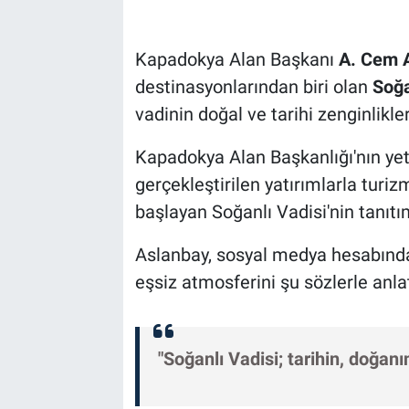
Bilim-Tek
Kapadokya Alan Başkanı
A. Cem 
destinasyonlarından biri olan
Soğa
Teknoloji
vadinin doğal ve tarihi zenginlikler
Röportaj
Kapadokya Alan Başkanlığı'nın yetk
gerçekleştirilen yatırımlarla tur
Kayseri
başlayan Soğanlı Vadisi'nin tanıtı
Niğde
Aslanbay, sosyal medya hesabında
Aksaray
eşsiz atmosferini şu sözlerle anlat
Kırşehir
"Soğanlı Vadisi; tarihin, doğanı
Yerel