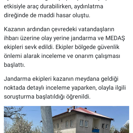
Genel
etkisiyle araç durabilirken, aydınlatma
direğinde de maddi hasar oluştu.
Asayiş
Kazanın ardından çevredeki vatandaşların
Kültür - Sanat
ihbarı üzerine olay yerine jandarma ve MEDAŞ
ekipleri sevk edildi. Ekipler bölgede güvenlik
Politika
önlemi alarak inceleme ve onarım çalışması
Magazin
başlattı.
Çevre
Jandarma ekipleri kazanın meydana geldiği
noktada detaylı inceleme yaparken, olayla ilgili
Haberde İnsan
soruşturma başlatıldığı öğrenildi.