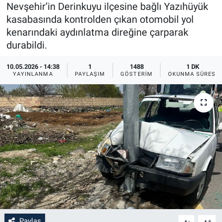
Nevşehir’in Derinkuyu ilçesine bağlı Yazıhüyük
Sağlık
İlan - Duyuru- Mesaj
İlan - Duyuru- Mesaj
kasabasında kontrolden çıkan otomobil yol
kenarındaki aydınlatma direğine çarparak
Yerel
Türkiye Gündemi
Türkiye Gündemi
durabildi.
10.05.2026 - 14:38
1
1488
1 DK
Genel
Sizden Gelenler
Sizden Gelenler
YAYINLANMA
PAYLAŞIM
GÖSTERIM
OKUNMA SÜRESI
Asayiş
Yaşam
Sağlık
Eğitim
Kültür
3.Sayfa
Medya
Paylaş
-
+