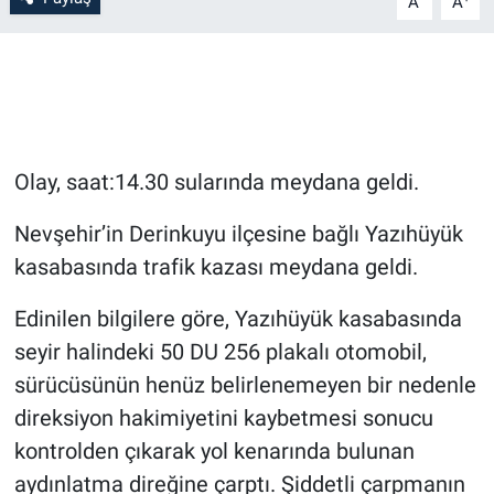
A
A
Bilim-Tek
Teknoloji
Röportaj
Olay, saat:14.30 sularında meydana geldi.
Kayseri
Nevşehir’in Derinkuyu ilçesine bağlı Yazıhüyük
kasabasında trafik kazası meydana geldi.
Niğde
Edinilen bilgilere göre, Yazıhüyük kasabasında
Aksaray
seyir halindeki 50 DU 256 plakalı otomobil,
sürücüsünün henüz belirlenemeyen bir nedenle
Kırşehir
direksiyon hakimiyetini kaybetmesi sonucu
Yerel
kontrolden çıkarak yol kenarında bulunan
aydınlatma direğine çarptı. Şiddetli çarpmanın