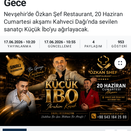
Gece
Sağlık
İlan - Duyuru- Mesaj
İlan - Duyuru- Mesaj
Nevşehir'de Özkan Şef Restaurant, 20 Haziran
Cumartesi akşamı Kahveci Dağı’nda sevilen
Yerel
Türkiye Gündemi
Türkiye Gündemi
sanatçı Küçük İbo’yu ağırlayacak.
Genel
Sizden Gelenler
Sizden Gelenler
17.06.2026 - 10:20
17.06.2026 - 10:55
4
953
YAYINLANMA
GÜNCELLEME
PAYLAŞIM
GÖSTERIM
Asayiş
Yaşam
Sağlık
Eğitim
Kültür
3.Sayfa
Medya