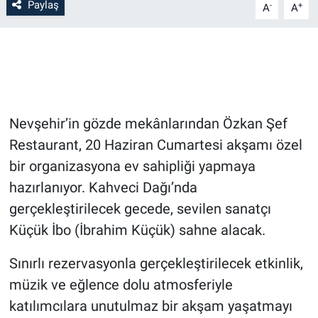
Paylaş
-
+
A
A
Bilim-Tek
Teknoloji
Röportaj
Nevşehir’in gözde mekânlarından Özkan Şef
Kayseri
Restaurant, 20 Haziran Cumartesi akşamı özel
bir organizasyona ev sahipliği yapmaya
Niğde
hazırlanıyor. Kahveci Dağı’nda
gerçekleştirilecek gecede, sevilen sanatçı
Aksaray
Küçük İbo (İbrahim Küçük) sahne alacak.
Kırşehir
Sınırlı rezervasyonla gerçekleştirilecek etkinlik,
müzik ve eğlence dolu atmosferiyle
Yerel
katılımcılara unutulmaz bir akşam yaşatmayı