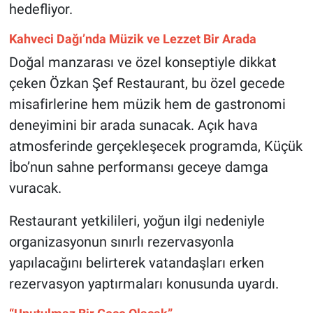
Genel
hedefliyor.
Kahveci Dağı’nda Müzik ve Lezzet Bir Arada
Asayiş
Doğal manzarası ve özel konseptiyle dikkat
Kültür - Sanat
çeken Özkan Şef Restaurant, bu özel gecede
misafirlerine hem müzik hem de gastronomi
Politika
deneyimini bir arada sunacak. Açık hava
atmosferinde gerçekleşecek programda, Küçük
Magazin
İbo’nun sahne performansı geceye damga
Çevre
vuracak.
Haberde İnsan
Restaurant yetkilileri, yoğun ilgi nedeniyle
organizasyonun sınırlı rezervasyonla
yapılacağını belirterek vatandaşları erken
rezervasyon yaptırmaları konusunda uyardı.