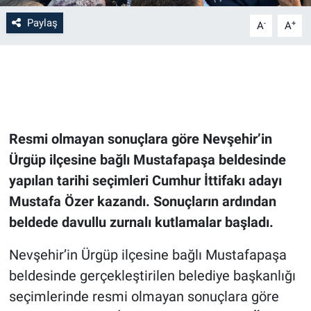
Paylaş
-
+
A
A
Bilim-Tek
Teknoloji
Röportaj
Resmi olmayan sonuçlara göre Nevşehir’in
Kayseri
Ürgüp ilçesine bağlı Mustafapaşa beldesinde
Niğde
yapılan tarihi seçimleri Cumhur İttifakı adayı
Mustafa Özer kazandı. Sonuçların ardından
Aksaray
beldede davullu zurnalı kutlamalar başladı.
Kırşehir
Nevşehir’in Ürgüp ilçesine bağlı Mustafapaşa
beldesinde gerçekleştirilen belediye başkanlığı
Yerel
seçimlerinde resmi olmayan sonuçlara göre