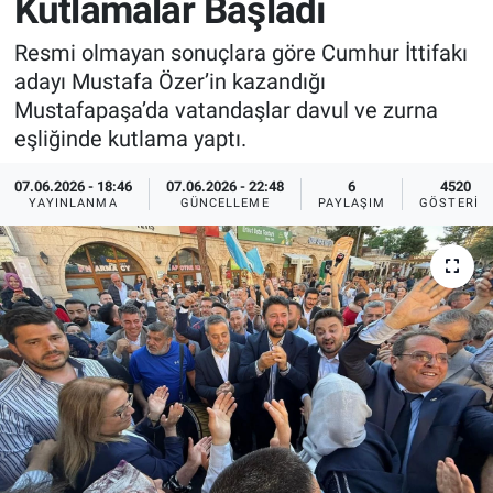
Kutlamalar Başladı
Sağlık
İlan - Duyuru- Mesaj
İlan - Duyuru- Mesaj
Resmi olmayan sonuçlara göre Cumhur İttifakı
adayı Mustafa Özer’in kazandığı
Yerel
Türkiye Gündemi
Türkiye Gündemi
Mustafapaşa’da vatandaşlar davul ve zurna
eşliğinde kutlama yaptı.
Genel
Sizden Gelenler
Sizden Gelenler
07.06.2026 - 18:46
07.06.2026 - 22:48
6
4520
YAYINLANMA
GÜNCELLEME
PAYLAŞIM
GÖSTERIM
Asayiş
Yaşam
Sağlık
Eğitim
Kültür
3.Sayfa
Medya