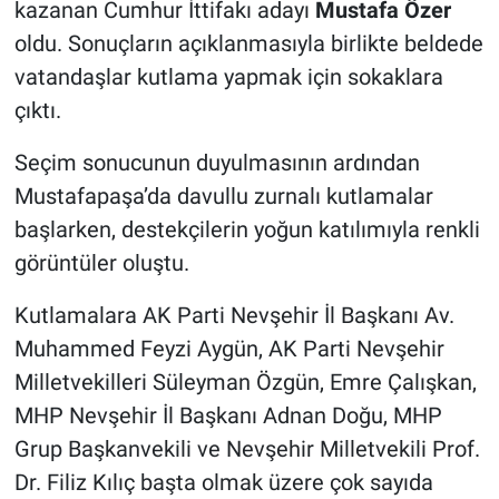
kazanan Cumhur İttifakı adayı
Mustafa Özer
Genel
oldu. Sonuçların açıklanmasıyla birlikte beldede
Asayiş
vatandaşlar kutlama yapmak için sokaklara
çıktı.
Kültür - Sanat
Seçim sonucunun duyulmasının ardından
Politika
Mustafapaşa’da davullu zurnalı kutlamalar
başlarken, destekçilerin yoğun katılımıyla renkli
Magazin
görüntüler oluştu.
Çevre
Kutlamalara AK Parti Nevşehir İl Başkanı Av.
Muhammed Feyzi Aygün, AK Parti Nevşehir
Haberde İnsan
Milletvekilleri Süleyman Özgün, Emre Çalışkan,
MHP Nevşehir İl Başkanı Adnan Doğu, MHP
Grup Başkanvekili ve Nevşehir Milletvekili Prof.
Dr. Filiz Kılıç başta olmak üzere çok sayıda